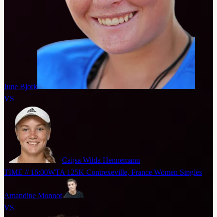
June Bjork
VS
Caijsa Wilda Hennemann
TIME // 16:00
WTA 125K Contrexeville, France Women Singles
Amandine Monnot
VS