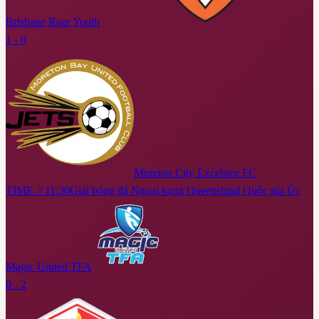
Brisbane Roar Youth
1 - 0
Moreton City Excelsior FC
TIME // 11:30
Giải bóng đá Ngoại hạng Queensland Quốc gia Úc
Magic United TFA
0 - 2