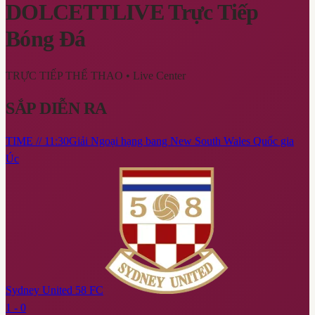
DOLCETTLIVE
Trực Tiếp
Bóng Đá
TRỰC TIẾP THỂ THAO
• Live Center
SẮP DIỄN RA
TIME // 11:30
Giải Ngoại hạng bang New South Wales Quốc gia
Úc
Sydney United 58 FC
1 - 0