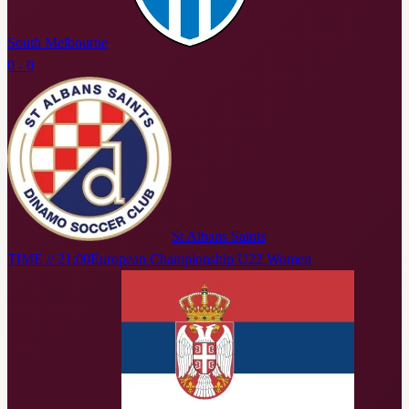
South Melbourne
0 - 0
St Albans Saints
TIME // 21:00
European Championship U22 Women