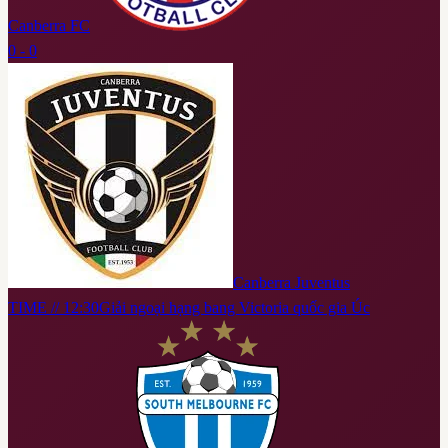
Canberra FC
0 - 0
Canberra Juventus
TIME // 12:30
Giải ngoại hạng bang Victoria quốc gia Úc