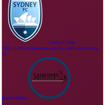
Sydney FC Youth
TIME // 12:00
Giải Ngoại hạng bang New South Wales Quốc gia
Úc
Marconi Stallions
0 - 1