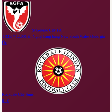
St George City FA
TIME // 12:00
Giải Ngoại hạng bang New South Wales Quốc gia
Úc
Rockdale City Suns
0 - 0