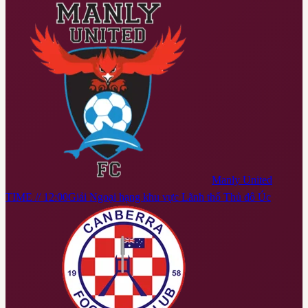
Manly United
TIME // 12:00
Giải Ngoại hạng khu vực Lãnh thổ Thủ đô Úc