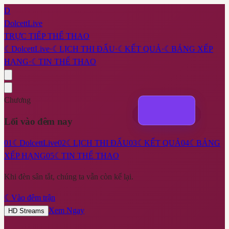
D
DolcettLive
TRỰC TIẾP THỂ THAO
☾
DolcettLive
·
☾
LỊCH THI ĐẤU
·
☾
KẾT QUẢ
·
☾
BẢNG XẾP
HẠNG
·
☾
TIN THỂ THAO
Chương
Lối vào đêm nay
01
☾
DolcettLive
02
☾
LỊCH THI ĐẤU
03
☾
KẾT QUẢ
04
☾
BẢNG
XẾP HẠNG
05
☾
TIN THỂ THAO
Khi đèn sân tắt, chúng ta vẫn còn kể lại.
☾
Vào đêm trận
Xem Ngay
HD Streams