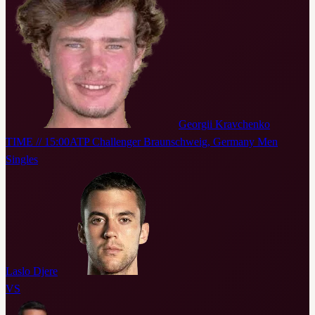
Georgii Kravchenko
TIME // 15:00
ATP Challenger Braunschweig, Germany Men
Singles
Laslo Djere
VS