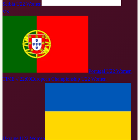
Serbia U22 Women
VS
Portugal U22 Women
TIME // 22:00
European Championship U22 Women
Ukraine U22 Women