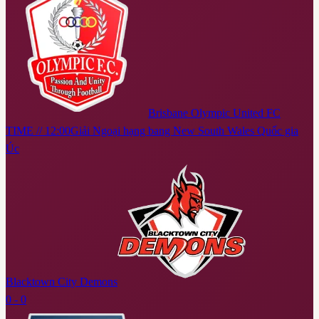
Brisbane Olympic United FC
TIME // 12:00
Giải Ngoại hạng bang New South Wales Quốc gia
Úc
Blacktown City Demons
0 - 0