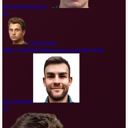
Diego Dedura-Palomero
VS
Clement Tabur
TIME // 15:00
ATP Challenger Trieste, Italy Men Singles
Justo Guido Ivan
VS