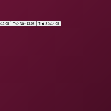
ư
12.08
Thứ Năm
13.08
Thứ Sáu
14.08