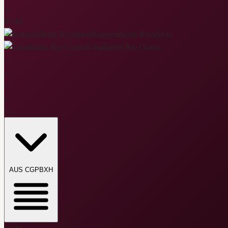
-
-
-
07:45
Independiente Rivadavia
Estudiantes Rio Cuarto
-
-
-
-
-
-
-
-
-
-
-
AUS CGP
BXH