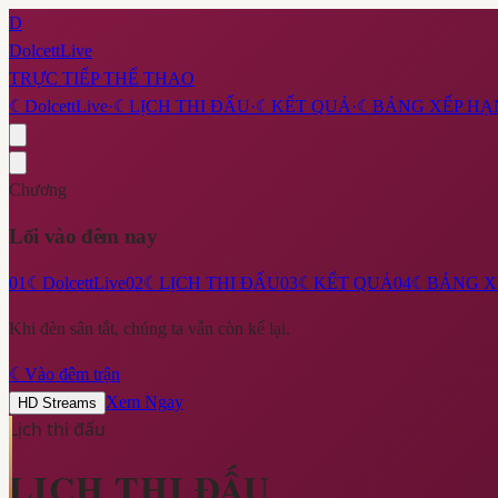
D
DolcettLive
TRỰC TIẾP THỂ THAO
☾
DolcettLive
·
☾
LỊCH THI ĐẤU
·
☾
KẾT QUẢ
·
☾
BẢNG XẾP HẠ
Chương
Lối vào đêm nay
01
☾
DolcettLive
02
☾
LỊCH THI ĐẤU
03
☾
KẾT QUẢ
04
☾
BẢNG X
Khi đèn sân tắt, chúng ta vẫn còn kể lại.
☾
Vào đêm trận
Xem Ngay
HD Streams
Lịch thi đấu
LỊCH THI ĐẤU