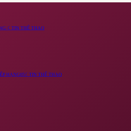
NG
·
☾
TIN THỂ THAO
ẾP HẠNG
05
☾
TIN THỂ THAO