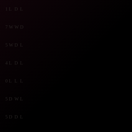
1
L
D
L
7
W
W
D
5
W
D
L
4
L
D
L
0
L
L
L
5
D
W
L
5
D
D
L