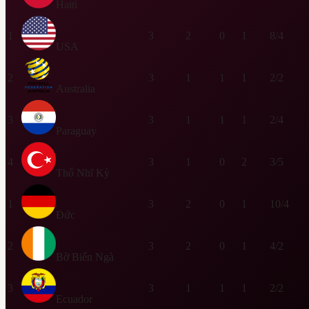
Haiti
1
3
2
0
1
8/4
USA
2
3
1
1
1
2/2
Australia
3
3
1
1
1
2/4
Paraguay
4
3
1
0
2
3/5
Thổ Nhĩ Kỳ
1
3
2
0
1
10/4
Đức
2
3
2
0
1
4/2
Bờ Biển Ngà
3
3
1
1
1
2/2
Ecuador