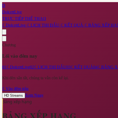
D
DolcettLive
TRỰC TIẾP THỂ THAO
☾
DolcettLive
·
☾
LỊCH THI ĐẤU
·
☾
KẾT QUẢ
·
☾
BẢNG XẾP HẠ
Chương
Lối vào đêm nay
01
☾
DolcettLive
02
☾
LỊCH THI ĐẤU
03
☾
KẾT QUẢ
04
☾
BẢNG X
Khi đèn sân tắt, chúng ta vẫn còn kể lại.
☾
Vào đêm trận
Xem Ngay
HD Streams
Bảng xếp hạng
BẢNG XẾP HẠNG