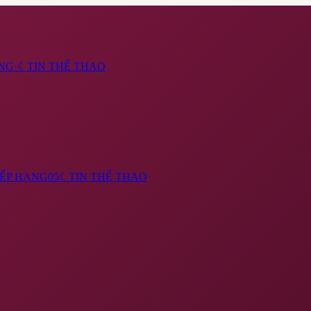
NG
·
☾
TIN THỂ THAO
ẾP HẠNG
05
☾
TIN THỂ THAO