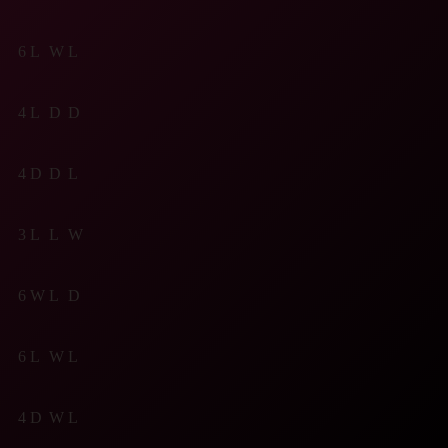
6
L
W
L
4
L
D
D
4
D
D
L
3
L
L
W
6
W
L
D
6
L
W
L
4
D
W
L