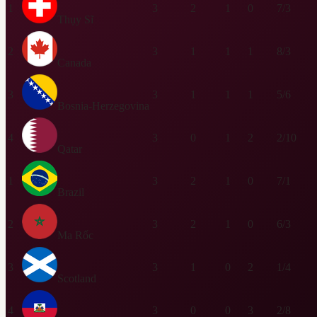
1
3
2
1
0
7/3
Thụy Sĩ
2
3
1
1
1
8/3
Canada
3
3
1
1
1
5/6
Bosnia-Herzegovina
4
3
0
1
2
2/10
Qatar
1
3
2
1
0
7/1
Brazil
2
3
2
1
0
6/3
Ma Rốc
3
3
1
0
2
1/4
Scotland
4
3
0
0
3
2/8