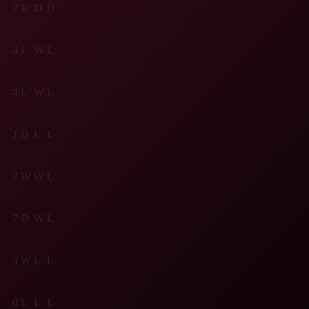
7
W
D
D
4
L
W
L
4
L
W
L
1
D
L
L
7
W
W
L
7
D
W
L
3
W
L
L
0
L
L
L