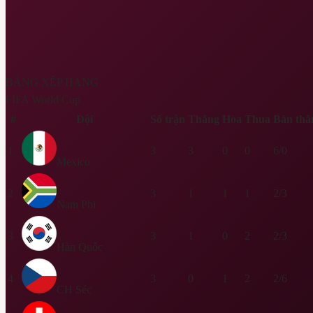
BẢNG XẾP HẠNG
FIFA World Cup
#
Đội
Số trận
Thắng
Hòa
Thua
Bàn thắ
1
3
3
0
0
6/0
Mexico
2
3
1
1
1
2/3
Nam Phi
3
3
1
0
2
2/3
Hàn Quốc
4
3
0
1
2
2/6
CH Séc