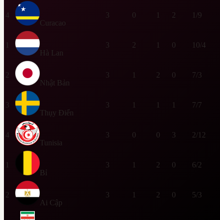
4
3
0
1
2
1/9
Curacao
1
3
2
1
0
10/4
Hà Lan
2
3
1
2
0
7/3
Nhật Bản
3
3
1
1
1
7/7
Thụy Điển
4
3
0
0
3
2/12
Tunisia
1
3
1
2
0
6/2
Bỉ
2
3
1
2
0
5/3
Ai Cập