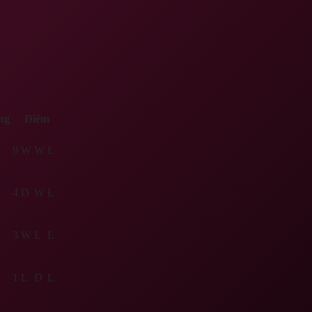
ng
Điểm
9
W
W
L
4
D
W
L
3
W
L
L
1
L
D
L