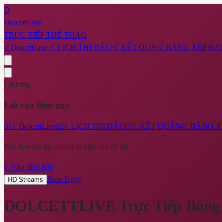
D
DolcettLive
TRỰC TIẾP THỂ THAO
☾
DolcettLive
·
☾
LỊCH THI ĐẤU
·
☾
KẾT QUẢ
·
☾
BẢNG XẾP HẠ
Chương
Lối vào đêm nay
01
☾
DolcettLive
02
☾
LỊCH THI ĐẤU
03
☾
KẾT QUẢ
04
☾
BẢNG X
Khi đèn sân tắt, chúng ta vẫn còn kể lại.
☾
Vào đêm trận
Xem Ngay
HD Streams
DOLCETTLIVE
Trực Tiếp Bóng