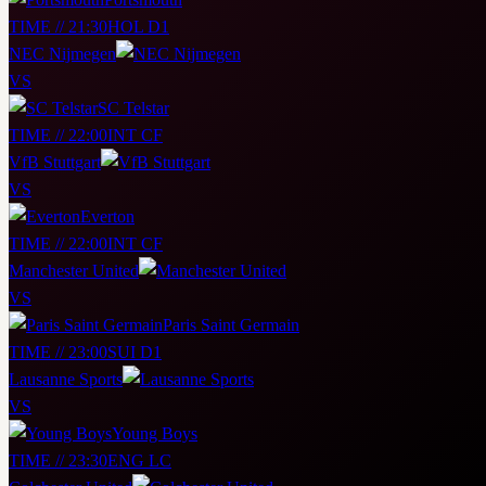
TIME // 21:30
HOL D1
NEC Nijmegen
VS
SC Telstar
TIME // 22:00
INT CF
VfB Stuttgart
VS
Everton
TIME // 22:00
INT CF
Manchester United
VS
Paris Saint Germain
TIME // 23:00
SUI D1
Lausanne Sports
VS
Young Boys
TIME // 23:30
ENG LC