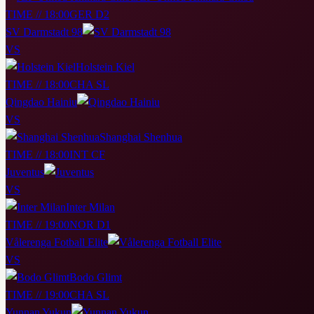
TIME // 18:00
GER D2
SV Darmstadt 98
VS
Holstein Kiel
TIME // 18:00
CHA SL
Qingdao Hainiu
VS
Shanghai Shenhua
TIME // 18:00
INT CF
Juventus
VS
Inter Milan
TIME // 19:00
NOR D1
Vålerenga Fotball Elite
VS
Bodo Glimt
TIME // 19:00
CHA SL
Yunnan Yukun