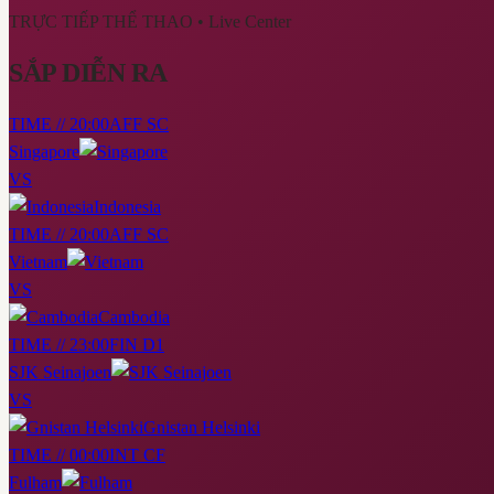
TRỰC TIẾP THỂ THAO
• Live Center
SẮP DIỄN RA
TIME // 20:00
AFF SC
Singapore
VS
Indonesia
TIME // 20:00
AFF SC
Vietnam
VS
Cambodia
TIME // 23:00
FIN D1
SJK Seinajoen
VS
Gnistan Helsinki
TIME // 00:00
INT CF
Fulham