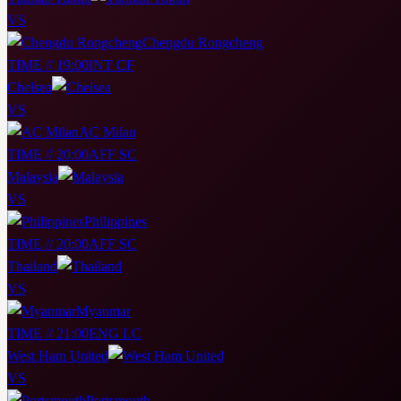
VS
Chengdu Rongcheng
TIME // 19:00
INT CF
Chelsea
VS
AC Milan
TIME // 20:00
AFF SC
Malaysia
VS
Philippines
TIME // 20:00
AFF SC
Thailand
VS
Myanmar
TIME // 21:00
ENG LC
West Ham United
VS
Portsmouth