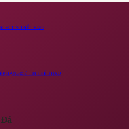
NG
·
☾
TIN THỂ THAO
ẾP HẠNG
05
☾
TIN THỂ THAO
 Đá