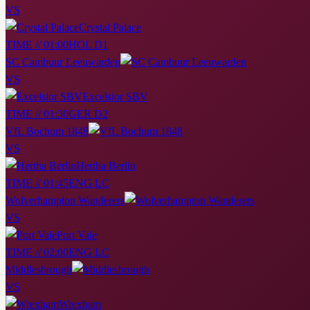
VS
Crystal Palace
TIME // 01:00
HOL D1
SC Cambuur Leeuwarden
VS
Excelsior SBV
TIME // 01:30
GER D2
VfL Bochum 1848
VS
Hertha Berlin
TIME // 01:45
ENG LC
Wolverhampton Wanderers
VS
Port Vale
TIME // 02:00
ENG LC
Middlesbrough
VS
Wrexham