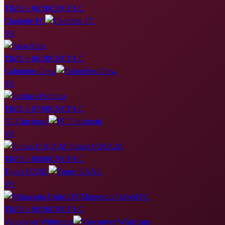
TIME // 06:30
CNCF LC
Charlotte FC
VS
Atlas
TIME // 06:30
CNCF LC
Columbus Crew
VS
Pachuca
TIME // 07:00
CNCF LC
FC Cincinnati
VS
Pumas U.N.A.M.
TIME // 08:00
CNCF LC
Tigres UANL
VS
Minnesota United FC
TIME // 09:30
CNCF LC
Vancouver Whitecaps