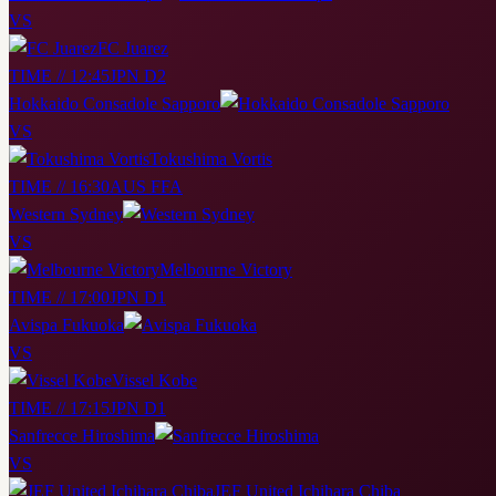
VS
FC Juarez
TIME // 12:45
JPN D2
Hokkaido Consadole Sapporo
VS
Tokushima Vortis
TIME // 16:30
AUS FFA
Western Sydney
VS
Melbourne Victory
TIME // 17:00
JPN D1
Avispa Fukuoka
VS
Vissel Kobe
TIME // 17:15
JPN D1
Sanfrecce Hiroshima
VS
JEF United Ichihara Chiba