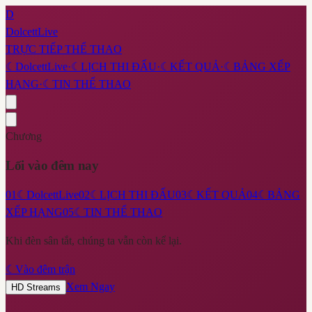
D
DolcettLive
TRỰC TIẾP THỂ THAO
☾
DolcettLive
·
☾
LỊCH THI ĐẤU
·
☾
KẾT QUẢ
·
☾
BẢNG XẾP
HẠNG
·
☾
TIN THỂ THAO
Chương
Lối vào đêm nay
01
☾
DolcettLive
02
☾
LỊCH THI ĐẤU
03
☾
KẾT QUẢ
04
☾
BẢNG
XẾP HẠNG
05
☾
TIN THỂ THAO
Khi đèn sân tắt, chúng ta vẫn còn kể lại.
☾
Vào đêm trận
Xem Ngay
HD Streams