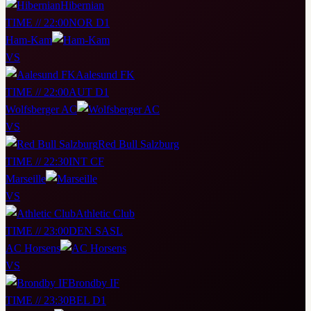
Hibernian
TIME // 22:00
NOR D1
Ham-Kam
VS
Aalesund FK
TIME // 22:00
AUT D1
Wolfsberger AC
VS
Red Bull Salzburg
TIME // 22:30
INT CF
Marseille
VS
Athletic Club
TIME // 23:00
DEN SASL
AC Horsens
VS
Brondby IF
TIME // 23:30
BEL D1