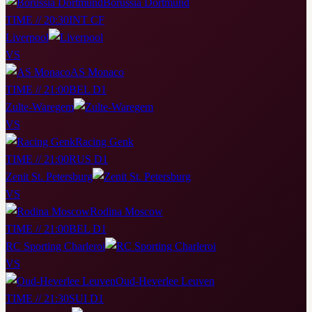
Borussia Dortmund
TIME // 20:30
INT CF
Liverpool
VS
AS Monaco
TIME // 21:00
BEL D1
Zulte-Waregem
VS
Racing Genk
TIME // 21:00
RUS D1
Zenit St. Petersburg
VS
Rodina Moscow
TIME // 21:00
BEL D1
RC Sporting Charleroi
VS
Oud-Heverlee Leuven
TIME // 21:30
SUI D1