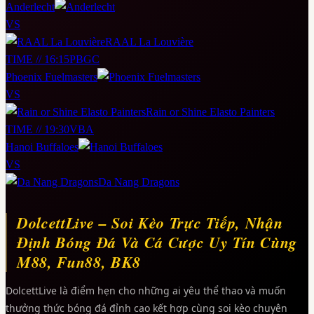
Anderlecht
VS
RAAL La Louvière
TIME // 16:15
PBGC
Phoenix Fuelmasters
VS
Rain or Shine Elasto Painters
TIME // 19:30
VBA
Hanoi Buffaloes
VS
Da Nang Dragons
DolcettLive – Soi Kèo Trực Tiếp, Nhận
Định Bóng Đá Và Cá Cược Uy Tín Cùng
M88, Fun88, BK8
DolcettLive là điểm hẹn cho những ai yêu thể thao và muốn
thưởng thức bóng đá đỉnh cao kết hợp cùng soi kèo chuyên