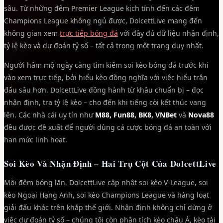
sâu. Từ những đêm Premier League kịch tính đến các đêm
Champions League không ngủ được, DolcettLive mang đến
không gian xem
trực tiếp bóng đá
với đầy đủ dữ liệu nhận định,
tỷ lệ kèo và dự đoán tỷ số – tất cả trong một trang duy nhất.
Người hâm mộ ngày càng tìm kiếm soi kèo bóng đá trước khi
vào xem trực tiếp, bởi hiểu kèo đồng nghĩa với việc hiểu trận
đấu sâu hơn. DolcettLive đồng hành từ khâu chuẩn bị – đọc
nhận định, tra tỷ lệ kèo – cho đến khi tiếng còi kết thúc vang
lên. Các nhà cái uy tín như
M88, Fun88, BK8, VNBet
và
Nova88
đều được đề xuất để người dùng cá cược bóng đá an toàn với
hạn mức linh hoạt.
Soi Kèo Và Nhận Định – Hai Trụ Cột Của DolcettLive
Mỗi đêm bóng lăn, DolcettLive cập nhật soi kèo V-League, soi
kèo Ngoại Hạng Anh, soi kèo Champions League và hàng loạt
giải đấu khác trên khắp thế giới. Nhận định không chỉ dừng ở
việc dự đoán tỷ số – chúng tôi còn phân tích kèo châu Á, kèo tài