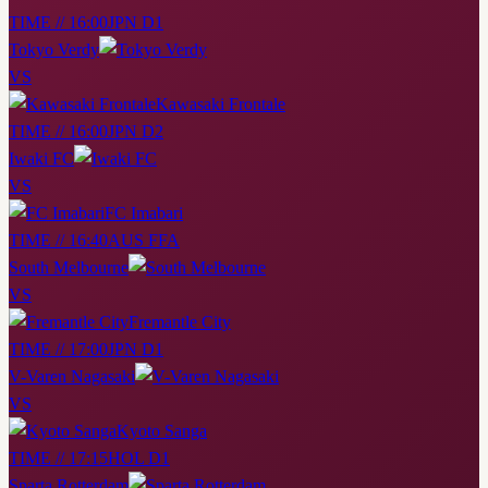
TIME // 16:00
JPN D1
Tokyo Verdy
VS
Kawasaki Frontale
TIME // 16:00
JPN D2
Iwaki FC
VS
FC Imabari
TIME // 16:40
AUS FFA
South Melbourne
VS
Fremantle City
TIME // 17:00
JPN D1
V-Varen Nagasaki
VS
Kyoto Sanga
TIME // 17:15
HOL D1
Sparta Rotterdam