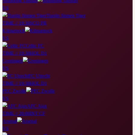
Shandong Taishan
VS
Tianjin Jinmen Tiger
TIME // 19:30
SCO PR
Kilmarnock
VS
Celtic FC
TIME // 19:30
HOL D1
Groningen
VS
FC Utrecht
TIME // 19:30
HOL D1
PEC Zwolle
VS
AFC Ajax
TIME // 20:00
INT CF
Arsenal
VS