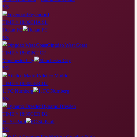
VS
Feyenoord
TIME // 18:00
CHA SL
Henan FC
VS
Qingdao West Coast
TIME // 18:00
INT CF
Manchester City
VS
Atletico Madrid
TIME // 18:30
GER D2
1. FC Nürnberg
VS
Dynamo Dresden
TIME // 18:30
GER D2
FC St. Pauli
VS
SpVgg Greuther Fürth