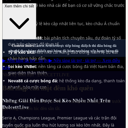
xỉu, xu hướng tỷ lệ kèo nhà cái để bạn có cơ sở vững chắc trước
Xem thêm chi tiết
khi đặt cược.
Soi kèo M88:
tỷ lệ kèo cập nhật liên tục, kèo châu Á chuẩn
xác từng trận.
Nhận định Fun88:
bài phân tích chuyên sâu, dự đoán tỷ số
dựa trên phong độ thực tế.
Content Index
Latest Articles
trực tiếp bóng đá
lịch thi đấu bóng đá
tin thể thao bóng đá
kết quả bóng đá hôm nay
bảng xếp hạng bóng đá
Tỷ lệ kèo BK8:
kèo nhà cái hàng đầu Đông Nam Á, ưu đãi
chào hàng hấp dẫn.
▶ Nền tảng tài trợ · tài trợ
▶ Nền tảng tài trợ · tài trợ — Xem điều
Soi kèo VNBet:
nền tảng cá cược bóng đá Việt Nam bản địa,
kiện
giao diện thân thiện.
Nhật ký đêm trận ·
DOLCETTLIVE
Nova88 cá cược bóng đá:
hệ thống kèo đa dạng, thanh toán
Bốn nhịp của một đêm khó quên
nhanh, bảo mật cao.
Những Giải Đấu Được Soi Kèo Nhiều Nhất Trên
Chúng tôi không tóm tắt trận đấu — chúng tôi đi cùng nó từ trước
DolcettLive
giờ bóng lăn đến lúc đèn sân tắt.
Serie A, Champions League, Premier League và các trận đội
1
tuyển quốc gia luôn thu hút lượng soi kèo lớn nhất. Đây là
Trước trận