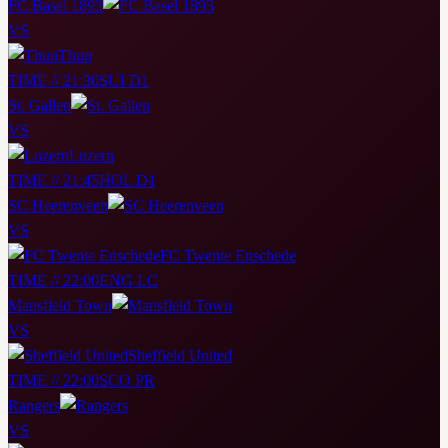
FC Basel 1893
VS
Thun
TIME // 21:30
SUI D1
St. Gallen
VS
Luzern
TIME // 21:45
HOL D1
SC Heerenveen
VS
FC Twente Enschede
TIME // 22:00
ENG LC
Mansfield Town
VS
Sheffield United
TIME // 22:00
SCO PR
Rangers
VS