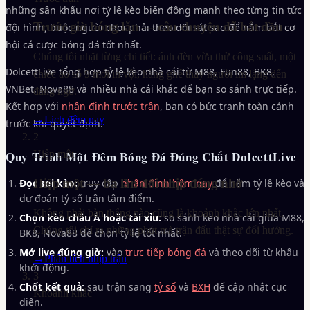
những sân khấu nơi tỷ lệ kèo biến động mạnh theo từng tin tức
Trước giờ bóng lăn — câu chuyện đã bắt đầu
đội hình, buộc người chơi phải theo dõi sát sao để nắm bắt cơ
hội cá cược bóng đá tốt nhất.
Chúng tôi nhặt từng chi tiết: ánh đèn vừa thử công suất, một
DolcettLive tổng hợp tỷ lệ kèo nhà cái từ M88, Fun88, BK8,
chiếc áo số 9 mới in vội, hàng ghế thay người im lặng đến
VNBet, Nova88 và nhiều nhà cái khác để bạn so sánh trực tiếp.
đáng ngờ.
Kết hợp với
nhận định trước trận
, bạn có bức tranh toàn cảnh
→
Lịch đêm nay
trước khi quyết định.
2
Quy Trình Một Đêm Bóng Đá Đúng Chất DolcettLive
Hiệp một
Hiệp một — ba lần đổi nhịp đáng nhớ
Đọc soi kèo:
truy cập
nhận định hôm nay
để nắm tỷ lệ kèo và
dự đoán tỷ số trận tâm điểm.
Không phải bàn thắng nào cũng là khoảnh khắc lớn nhất.
Chọn kèo châu Á hoặc tài xỉu:
so sánh kèo nhà cái giữa M88,
Chúng tôi chỉ ra những phút mà trận đấu thật sự đổi hướng.
BK8, Nova88 để chọn tỷ lệ tốt nhất.
Mở live đúng giờ:
vào
trực tiếp bóng đá
và theo dõi từ khâu
→
Phân tích nhịp trận
khởi động.
3
Chốt kết quả:
sau trận sang
tỷ số
và
BXH
để cập nhật cục
Khoảnh khắc
diện.