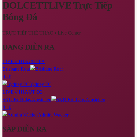
DOLCETTLIVE
Trực Tiếp
Bóng Đá
TRỰC TIẾP THỂ THAO
• Live Center
ĐANG DIỄN RA
LIVE // H1
AUS FFA
Brisbane Roar
0 - 0
Sydney FC
LIVE // H1
AUT D2
SKU Ertl Glas Amstetten
0 - 0
Admira Wacker
SẮP DIỄN RA