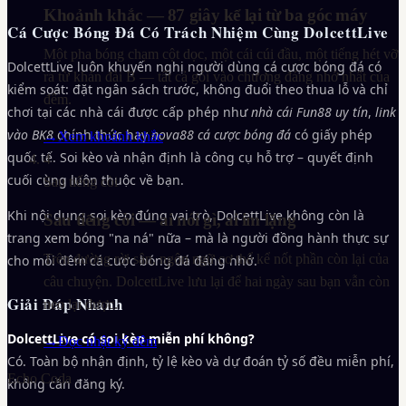
Khoảnh khắc — 87 giây kể lại từ ba góc máy
Cá Cược Bóng Đá Có Trách Nhiệm Cùng DolcettLive
Một pha bóng chạm cột dọc, một cái cúi đầu, một tiếng hét vỡ
DolcettLive luôn khuyến nghị người dùng cá cược bóng đá có
ra từ khán đài B — tất cả gói vào chương đáng nhớ nhất của
kiểm soát: đặt ngân sách trước, không đuổi theo thua lỗ và chỉ
đêm.
chơi tại các nhà cái được cấp phép như
nhà cái Fun88 uy tín
,
link
vào BK8
chính thức hay
nova88 cá cược bóng đá
có giấy phép
→
Xem khoảnh khắc
quốc tế. Soi kèo và nhận định là công cụ hỗ trợ – quyết định
4
cuối cùng luôn thuộc về bạn.
Sau tiếng còi
Khi nội dung soi kèo đúng vai trò, DolcettLive không còn là
Sau tiếng còi — ai nói gì, ai im lặng
trang xem bóng "na ná" nữa – mà là người đồng hành thực sự
Trên đường rời sân, ngôn ngữ cơ thể kể nốt phần còn lại của
cho mỗi đêm cá cược bóng đá đáng nhớ.
câu chuyện. DolcettLive lưu lại để hai ngày sau bạn vẫn còn
Giải Đáp Nhanh
neo lại được.
DolcettLive có soi kèo miễn phí không?
→
Đọc nhật ký đêm
Có. Toàn bộ nhận định, tỷ lệ kèo và dự đoán tỷ số đều miễn phí,
Echo Coda
không cần đăng ký.