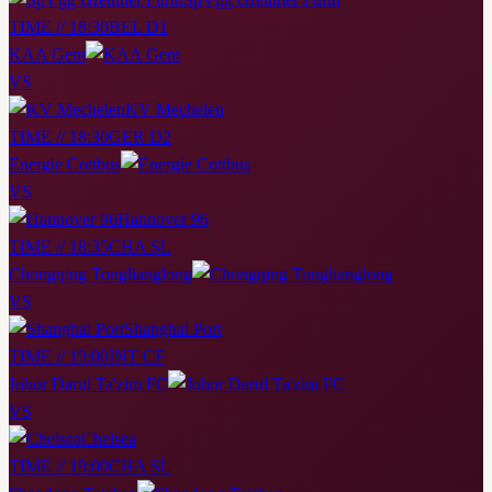
TIME // 18:30
BEL D1
KAA Gent
VS
KV Mechelen
TIME // 18:30
GER D2
Energie Cottbus
VS
Hannover 96
TIME // 18:35
CHA SL
Chongqing Tonglianglong
VS
Shanghai Port
TIME // 19:00
INT CF
Johor Darul Ta'zim FC
VS
Chelsea
TIME // 19:00
CHA SL