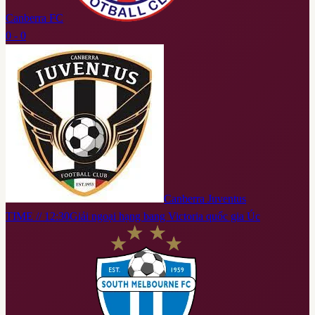
Canberra FC
0 - 0
Canberra Juventus
TIME // 12:30
Giải ngoại hạng bang Victoria quốc gia Úc