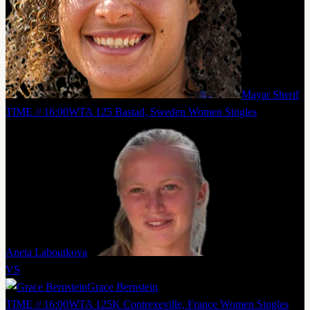
Mayar Sherif
TIME // 16:00
WTA 125 Bastad, Sweden Women Singles
Aneta Laboutkova
VS
Grace Bernstein
TIME // 16:00
WTA 125K Contrexeville, France Women Singles