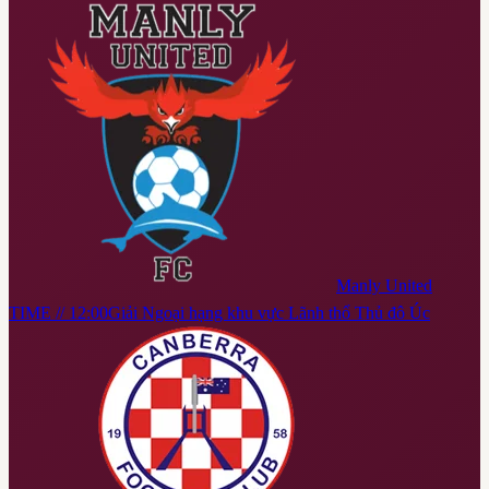
Manly United
TIME // 12:00
Giải Ngoại hạng khu vực Lãnh thổ Thủ đô Úc