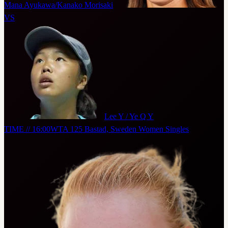
Mana Ayukawa/Kanako Morisaki
VS
Lee Y / Ye Q Y
TIME // 16:00
WTA 125 Bastad, Sweden Women Singles