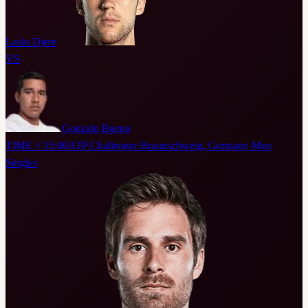
Laslo Djere
VS
Gonzalo Bueno
TIME // 15:00
ATP Challenger Braunschweig, Germany Men
Singles