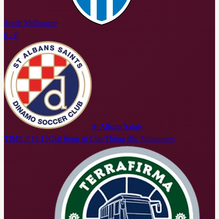
South Melbourne
0 - 0
St Albans Saints
TIME // 16:15
Giải bóng rổ Cúp Thống đốc Philippines