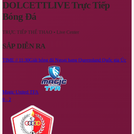
DOLCETTLIVE
Trực Tiếp
Bóng Đá
TRỰC TIẾP THỂ THAO
• Live Center
SẮP DIỄN RA
TIME // 11:30
Giải bóng đá Ngoại hạng Queensland Quốc gia Úc
Magic United TFA
0 - 2