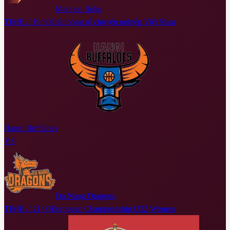
Meralco Bolts
TIME // 19:30
Giải bóng rổ chuyên nghiệp Việt Nam
Hanoi Buffaloes
VS
Da Nang Dragons
TIME // 21:00
European Championship U22 Women