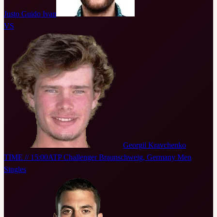
Justo Guido Ivan
VS
Georgii Kravchenko
TIME // 15:00
ATP Challenger Braunschweig, Germany Men
Singles