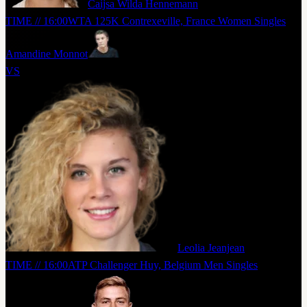
Caijsa Wilda Hennemann
TIME // 16:00
WTA 125K Contrexeville, France Women Singles
Amandine Monnot
VS
Leolia Jeanjean
TIME // 16:00
ATP Challenger Huy, Belgium Men Singles