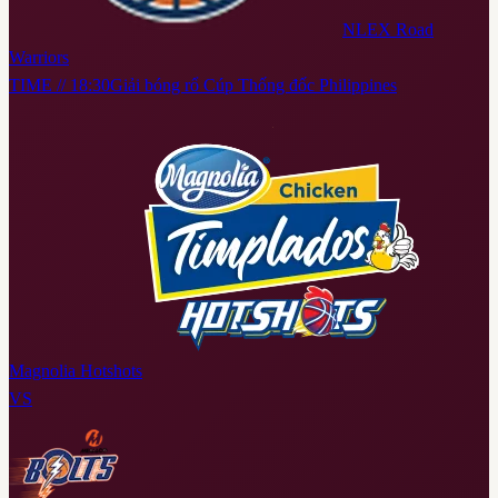
NLEX Road
Warriors
TIME // 18:30
Giải bóng rổ Cúp Thống đốc Philippines
Magnolia Hotshots
VS