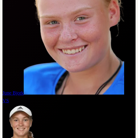
June Bjork
VS