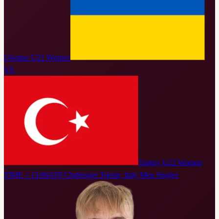
Ukraine U22 Women
VS
Turkey U22 Women
TIME // 15:00
ATP Challenger Trieste, Italy Men Singles