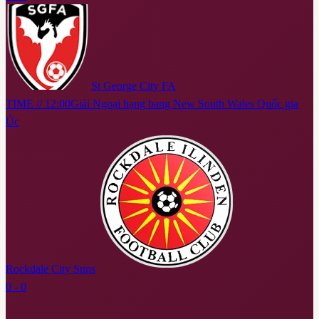
St George City FA
TIME // 12:00
Giải Ngoại hạng bang New South Wales Quốc gia
Úc
Rockdale City Suns
0 - 0