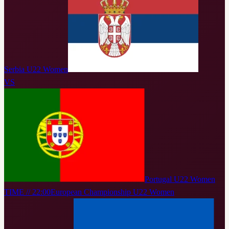
Serbia U22 Women
VS
Portugal U22 Women
TIME // 22:00
European Championship U22 Women