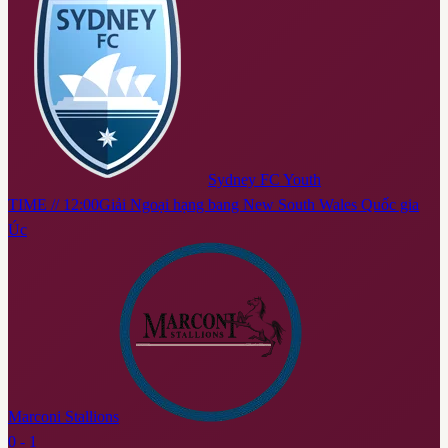
Sydney FC Youth
TIME // 12:00
Giải Ngoại hạng bang New South Wales Quốc gia
Úc
Marconi Stallions
0 - 1