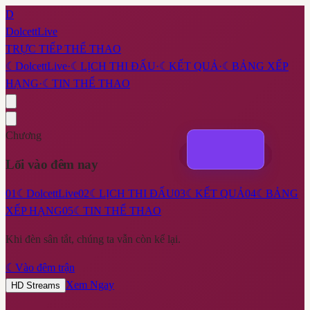
D
DolcettLive
TRỰC TIẾP THỂ THAO
☾
DolcettLive
·
☾
LỊCH THI ĐẤU
·
☾
KẾT QUẢ
·
☾
BẢNG XẾP
HẠNG
·
☾
TIN THỂ THAO
Chương
Lối vào đêm nay
01
☾
DolcettLive
02
☾
LỊCH THI ĐẤU
03
☾
KẾT QUẢ
04
☾
BẢNG
XẾP HẠNG
05
☾
TIN THỂ THAO
Khi đèn sân tắt, chúng ta vẫn còn kể lại.
☾
Vào đêm trận
Xem Ngay
HD Streams