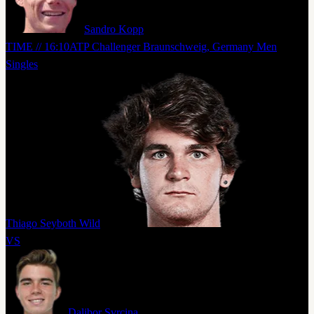
Sandro Kopp
TIME // 16:10
ATP Challenger Braunschweig, Germany Men
Singles
Thiago Seyboth Wild
VS
Dalibor Svrcina