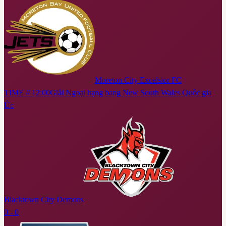
Moreton City Excelsior FC
TIME // 12:00
Giải Ngoại hạng bang New South Wales Quốc gia
Úc
Blacktown City Demons
0 - 0