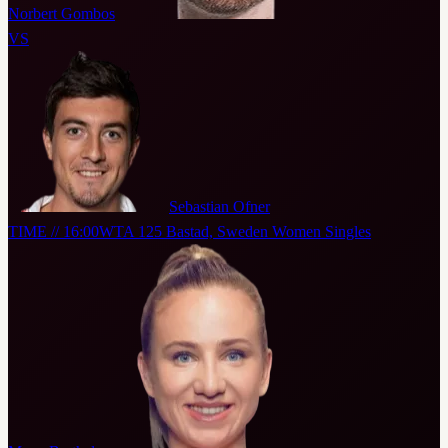
Norbert Gombos
VS
Sebastian Ofner
TIME // 16:00
WTA 125 Bastad, Sweden Women Singles