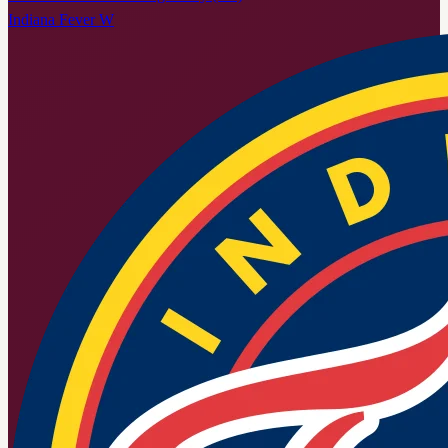
Indiana Fever W