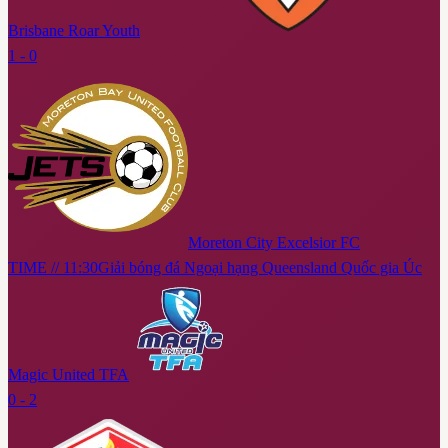
Brisbane Roar Youth
1 - 0
Moreton City Excelsior FC
TIME // 11:30
Giải bóng đá Ngoại hạng Queensland Quốc gia Úc
Magic United TFA
0 - 2