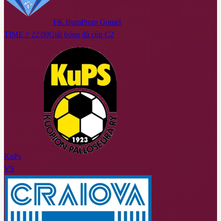
FK BumProm Gomel
TIME // 22:00
Giải bóng đá cúp C2
KuPs
VS