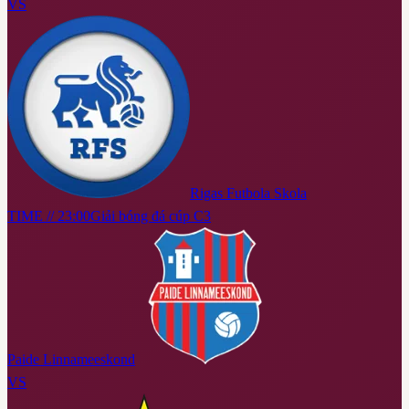
VS
Rigas Futbola Skola
TIME // 23:00
Giải bóng đá cúp C3
Paide Linnameeskond
VS