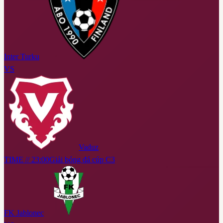
Inter Turku
VS
Vaduz
TIME // 23:00
Giải bóng đá cúp C3
FK Jablonec