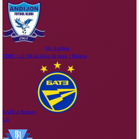
FK Andijon
TIME // 21:30
Giải bóng đá hạng 1 Belarus
BATE-2 Borisov
VS