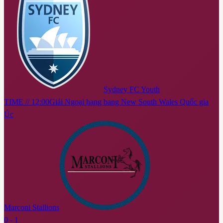
Sydney FC Youth
TIME // 12:00
Giải Ngoại hạng bang New South Wales Quốc gia
Úc
Marconi Stallions
0 - 1