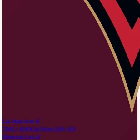
Las Vegas Aces W
TIME // 08:00
Giải Bóng rổ Mỹ (Nữ)
Minnesota Lynx W