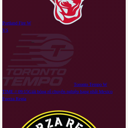
Portland Fire W
VS
Toronto Tempo W
TIME // 09:15
Giải bóng rổ chuyên nghiệp hạng nhất Mexico
Fuerza Regia