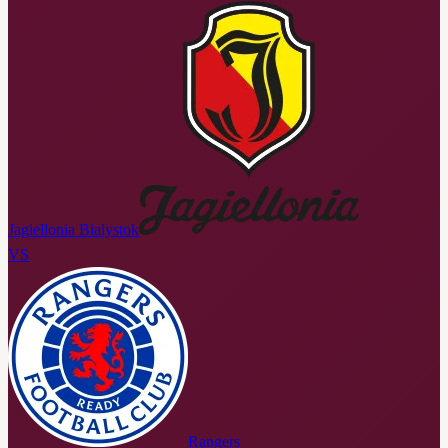
Jagiellonia Bialystok
VS
Rangers