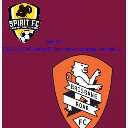
Spirit FC
TIME // 11:30
Giải bóng đá Ngoại hạng Queensland Quốc gia Úc