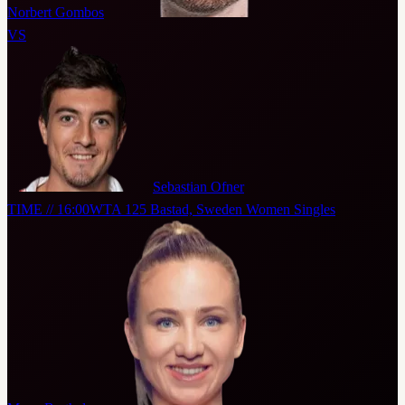
Norbert Gombos
VS
Sebastian Ofner
TIME // 16:00
WTA 125 Bastad, Sweden Women Singles