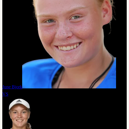
June Bjork
VS