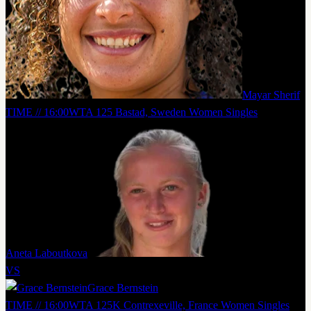
Mayar Sherif
TIME // 16:00
WTA 125 Bastad, Sweden Women Singles
Aneta Laboutkova
VS
Grace Bernstein
TIME // 16:00
WTA 125K Contrexeville, France Women Singles