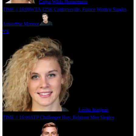
Caijsa Wilda Hennemann
TIME // 16:00
WTA 125K Contrexeville, France Women Singles
Amandine Monnot
VS
Leolia Jeanjean
TIME // 16:00
ATP Challenger Huy, Belgium Men Singles