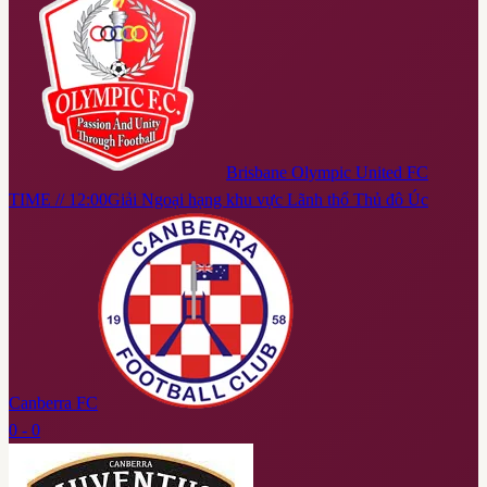
Brisbane Olympic United FC
TIME // 12:00
Giải Ngoại hạng khu vực Lãnh thổ Thủ đô Úc
Canberra FC
0 - 0