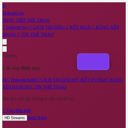
D
DolcettLive
TRỰC TIẾP THỂ THAO
☾
DolcettLive
·
☾
LỊCH THI ĐẤU
·
☾
KẾT QUẢ
·
☾
BẢNG XẾP
HẠNG
·
☾
TIN THỂ THAO
Chương
Lối vào đêm nay
01
☾
DolcettLive
02
☾
LỊCH THI ĐẤU
03
☾
KẾT QUẢ
04
☾
BẢNG
XẾP HẠNG
05
☾
TIN THỂ THAO
Khi đèn sân tắt, chúng ta vẫn còn kể lại.
☾
Vào đêm trận
Xem Ngay
HD Streams