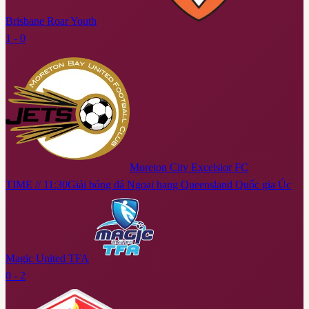
Brisbane Roar Youth
1 - 0
Moreton City Excelsior FC
TIME // 11:30
Giải bóng đá Ngoại hạng Queensland Quốc gia Úc
Magic United TFA
0 - 2