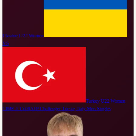
Ukraine U22 Women
VS
Turkey U22 Women
TIME // 15:00
ATP Challenger Trieste, Italy Men Singles