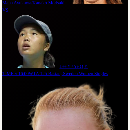
Mana Ayukawa/Kanako Morisaki
VS
Lee Y / Ye Q Y
TIME // 16:00
WTA 125 Bastad, Sweden Women Singles