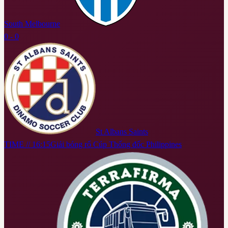
South Melbourne
0 - 0
St Albans Saints
TIME // 16:15
Giải bóng rổ Cúp Thống đốc Philippines