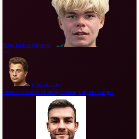
Diego Dedura-Palomero
VS
Clement Tabur
TIME // 15:00
ATP Challenger Trieste, Italy Men Singles