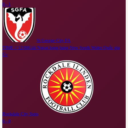
0 - 1
St George City FA
TIME // 12:00
Giải Ngoại hạng bang New South Wales Quốc gia
Úc
Rockdale City Suns
0 - 0