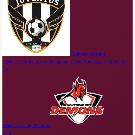
Canberra Juventus
TIME // 12:00
Giải Ngoại hạng bang New South Wales Quốc gia
Úc
Blacktown City Demons
0 - 0