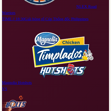
NLEX Road
Warriors
TIME // 18:30
Giải bóng rổ Cúp Thống đốc Philippines
Magnolia Hotshots
VS