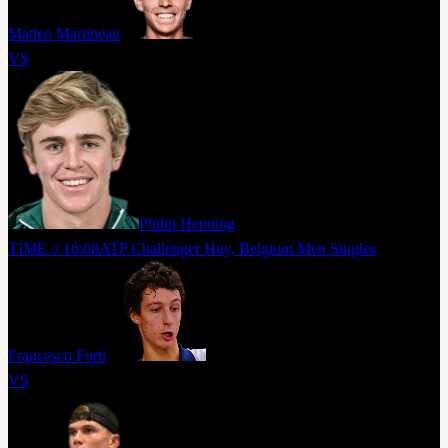
Matteo Martineau
VS
Philip Henning
TIME // 16:00
ATP Challenger Huy, Belgium Men Singles
Francesco Forti
VS