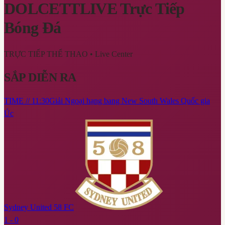
DOLCETTLIVE
Trực Tiếp
Bóng Đá
TRỰC TIẾP THỂ THAO
• Live Center
SẮP DIỄN RA
TIME // 11:30
Giải Ngoại hạng bang New South Wales Quốc gia
Úc
Sydney United 58 FC
1 - 0