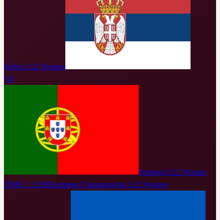
Serbia U22 Women
VS
Portugal U22 Women
TIME // 22:00
European Championship U22 Women