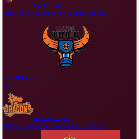
Meralco Bolts
TIME // 19:30
Giải bóng rổ chuyên nghiệp Việt Nam
Hanoi Buffaloes
VS
Da Nang Dragons
TIME // 21:00
European Championship U22 Women