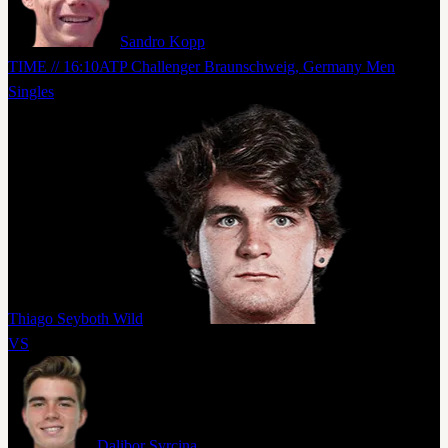
Sandro Kopp
TIME // 16:10
ATP Challenger Braunschweig, Germany Men
Singles
Thiago Seyboth Wild
VS
Dalibor Svrcina