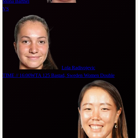
Mona Barthel
VS
Lola Radivojevic
TIME // 16:00
WTA 125 Bastad, Sweden Women Double