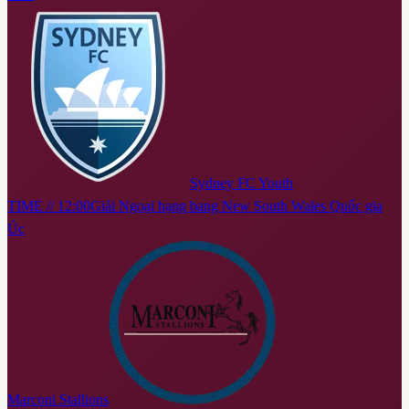
Sydney FC Youth
TIME // 12:00
Giải Ngoại hạng bang New South Wales Quốc gia
Úc
Marconi Stallions