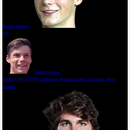
Hynek Barton
VS
Sandro Kopp
TIME // 16:10
ATP Challenger Braunschweig, Germany Men
Singles