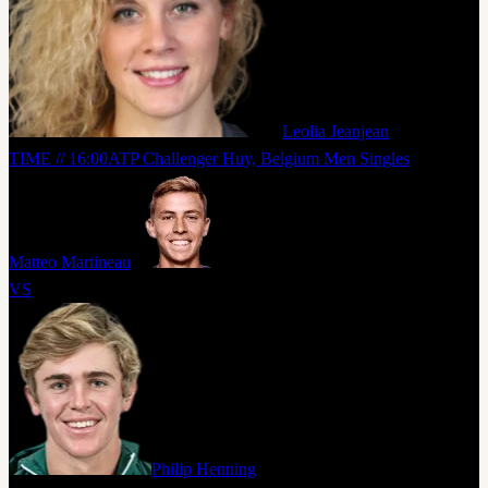
Leolia Jeanjean
TIME // 16:00
ATP Challenger Huy, Belgium Men Singles
Matteo Martineau
VS
Philip Henning