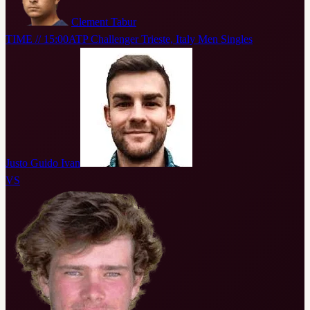
Clement Tabur
TIME // 15:00
ATP Challenger Trieste, Italy Men Singles
Justo Guido Ivan
VS