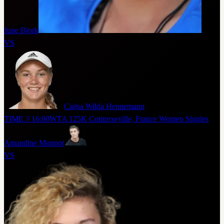
June Bjork
VS
Caijsa Wilda Hennemann
TIME // 16:00
WTA 125K Contrexeville, France Women Singles
Amandine Monnot
VS