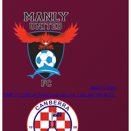
Manly United
TIME // 12:00
Giải Ngoại hạng khu vực Lãnh thổ Thủ đô Úc