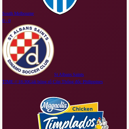
South Melbourne
0 - 0
St Albans Saints
TIME // 18:30
Giải bóng rổ Cúp Thống đốc Philippines