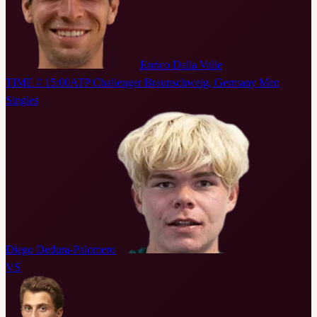
Enrico Dalla Valle
TIME // 15:00
ATP Challenger Braunschweig, Germany Men
Singles
Diego Dedura-Palomero
VS