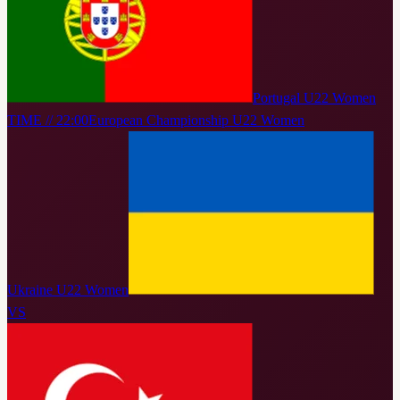
Portugal U22 Women
TIME // 22:00
European Championship U22 Women
Ukraine U22 Women
VS