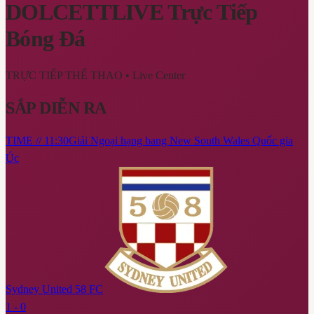
DOLCETTLIVE
Trực Tiếp
Bóng Đá
TRỰC TIẾP THỂ THAO
• Live Center
SẮP DIỄN RA
TIME // 11:30
Giải Ngoại hạng bang New South Wales Quốc gia
Úc
Sydney United 58 FC
1 - 0