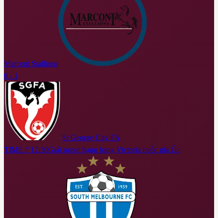
Marconi Stallions
0 - 1
St George City FA
TIME // 12:30
Giải ngoại hạng bang Victoria quốc gia Úc