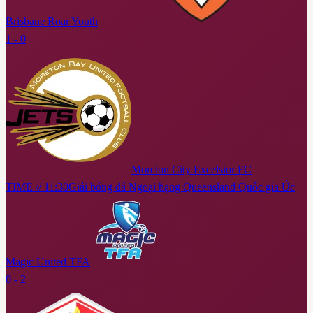
Brisbane Roar Youth
1 - 0
Moreton City Excelsior FC
TIME // 11:30
Giải bóng đá Ngoại hạng Queensland Quốc gia Úc
Magic United TFA
0 - 2