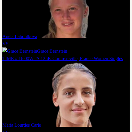
Aneta Laboutkova
VS
Grace Bernstein
TIME // 16:00
WTA 125K Contrexeville, France Women Singles
Maria Lourdes Carle