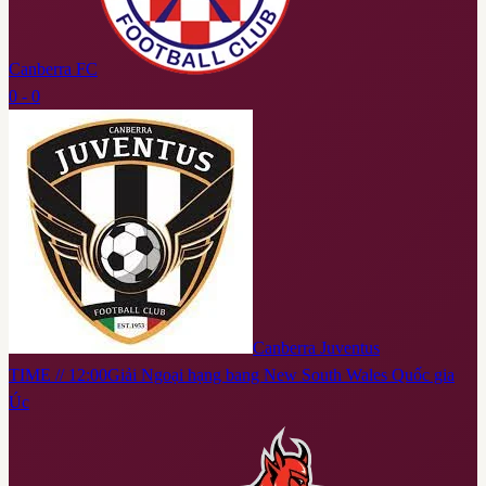
Canberra FC
0 - 0
Canberra Juventus
TIME // 12:00
Giải Ngoại hạng bang New South Wales Quốc gia
Úc