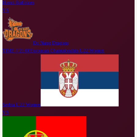
Hanoi Buffaloes
VS
Da Nang Dragons
TIME // 21:00
European Championship U22 Women
Serbia U22 Women
VS