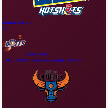
Magnolia Hotshots
VS
Meralco Bolts
TIME // 19:30
Giải bóng rổ chuyên nghiệp Việt Nam