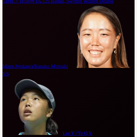
TIME // 16:00
WTA 125 Bastad, Sweden Women Double
Mana Ayukawa/Kanako Morisaki
VS
Lee Y / Ye Q Y