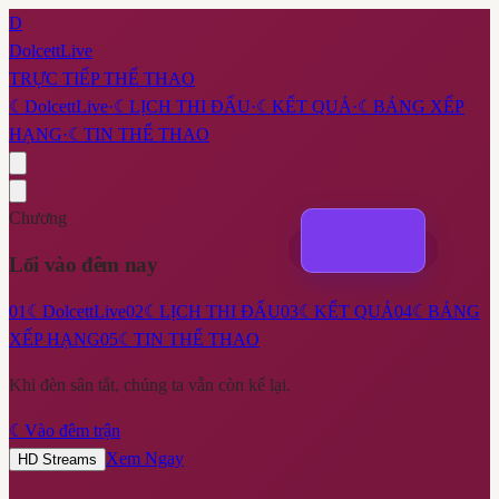
D
DolcettLive
TRỰC TIẾP THỂ THAO
☾
DolcettLive
·
☾
LỊCH THI ĐẤU
·
☾
KẾT QUẢ
·
☾
BẢNG XẾP
HẠNG
·
☾
TIN THỂ THAO
Chương
Lối vào đêm nay
01
☾
DolcettLive
02
☾
LỊCH THI ĐẤU
03
☾
KẾT QUẢ
04
☾
BẢNG
XẾP HẠNG
05
☾
TIN THỂ THAO
Khi đèn sân tắt, chúng ta vẫn còn kể lại.
☾
Vào đêm trận
Xem Ngay
HD Streams