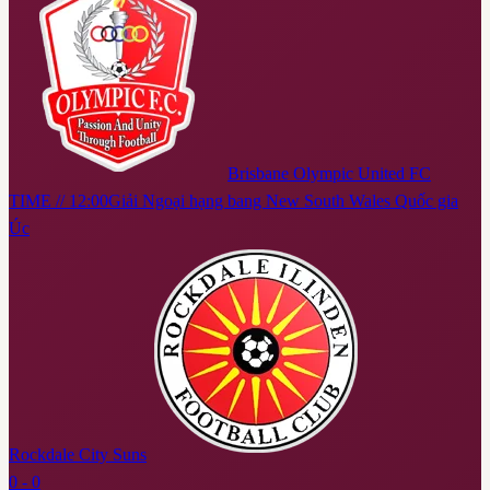
Brisbane Olympic United FC
TIME // 12:00
Giải Ngoại hạng bang New South Wales Quốc gia
Úc
Rockdale City Suns
0 - 0