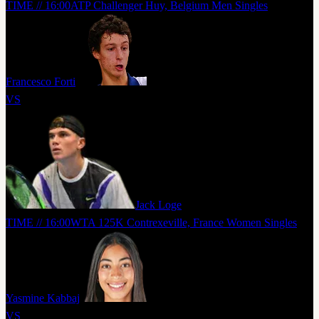
TIME // 16:00
ATP Challenger Huy, Belgium Men Singles
Francesco Forti
VS
Jack Loge
TIME // 16:00
WTA 125K Contrexeville, France Women Singles
Yasmine Kabbaj
VS