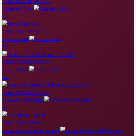
TIME // 06:40
CNCF LC
Columbus Crew
VS
Pachuca
TIME // 07:25
CNCF LC
FC Cincinnati
VS
Pumas U.N.A.M.
TIME // 08:20
CNCF LC
Tigres UANL
VS
Minnesota United FC
TIME // 09:40
CNCF LC
Vancouver Whitecaps
VS
FC Juarez
TIME // 12:45
JPN D2
Hokkaido Consadole Sapporo