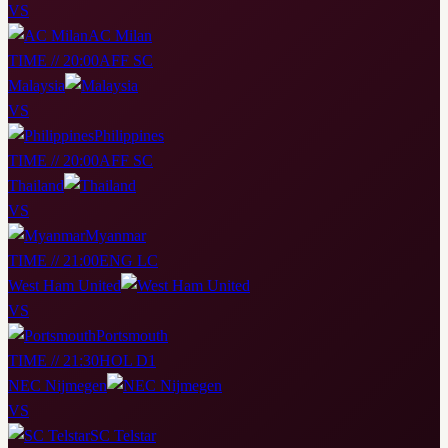
VS
AC Milan
TIME // 20:00
AFF SC
Malaysia
VS
Philippines
TIME // 20:00
AFF SC
Thailand
VS
Myanmar
TIME // 21:00
ENG LC
West Ham United
VS
Portsmouth
TIME // 21:30
HOL D1
NEC Nijmegen
VS
SC Telstar