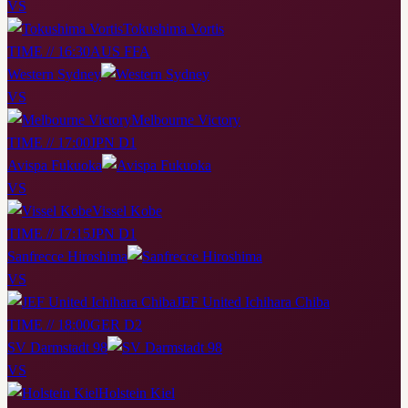
VS
Tokushima Vortis
TIME // 16:30
AUS FFA
Western Sydney
VS
Melbourne Victory
TIME // 17:00
JPN D1
Avispa Fukuoka
VS
Vissel Kobe
TIME // 17:15
JPN D1
Sanfrecce Hiroshima
VS
JEF United Ichihara Chiba
TIME // 18:00
GER D2
SV Darmstadt 98
VS
Holstein Kiel