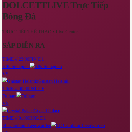
DOLCETTLIVE
Trực Tiếp
Bóng Đá
TRỰC TIẾP THỂ THAO
• Live Center
SẮP DIỄN RA
TIME // 23:00
FIN D1
SJK Seinajoen
VS
Gnistan Helsinki
TIME // 00:00
INT CF
Fulham
VS
Crystal Palace
TIME // 01:00
HOL D1
SC Cambuur Leeuwarden