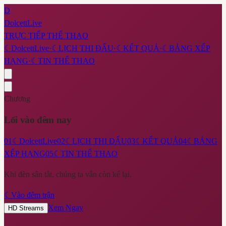
D
DolcettLive
TRỰC TIẾP THỂ THAO
☾
DolcettLive
·
☾
LỊCH THI ĐẤU
·
☾
KẾT QUẢ
·
☾
BẢNG XẾP
HẠNG
·
☾
TIN THỂ THAO
Chương
Lối vào đêm nay
01
☾
DolcettLive
02
☾
LỊCH THI ĐẤU
03
☾
KẾT QUẢ
04
☾
BẢNG
XẾP HẠNG
05
☾
TIN THỂ THAO
Khi đèn sân tắt, chúng ta vẫn còn kể lại.
☾
Vào đêm trận
Xem Ngay
HD Streams