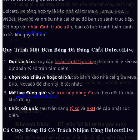
Chúng tôi nhặt từng chi tiết: ánh đèn vừa thử công suất, một
DolcettLive tổng hợp tỷ lệ kèo nhà cái từ M88, Fun88, BK8,
chiếc áo số 9 mới in vội, hàng ghế thay người im lặng đến
VNBet, Nova88 và nhiều nhà cái khác để bạn so sánh trực tiếp.
đáng ngờ.
Kết hợp với
nhận định trước trận
, bạn có bức tranh toàn cảnh
→
Lịch đêm nay
trước khi quyết định.
2
Quy Trình Một Đêm Bóng Đá Đúng Chất DolcettLive
Hiệp một
Hiệp một — ba lần đổi nhịp đáng nhớ
Đọc soi kèo:
truy cập
nhận định hôm nay
để nắm tỷ lệ kèo và
dự đoán tỷ số trận tâm điểm.
Không phải bàn thắng nào cũng là khoảnh khắc lớn nhất.
Chọn kèo châu Á hoặc tài xỉu:
so sánh kèo nhà cái giữa M88,
Chúng tôi chỉ ra những phút mà trận đấu thật sự đổi hướng.
BK8, Nova88 để chọn tỷ lệ tốt nhất.
Mở live đúng giờ:
vào
trực tiếp bóng đá
và theo dõi từ khâu
→
Phân tích nhịp trận
khởi động.
3
Chốt kết quả:
sau trận sang
tỷ số
và
BXH
để cập nhật cục
Khoảnh khắc
diện.
Khoảnh khắc — 87 giây kể lại từ ba góc máy
Cá Cược Bóng Đá Có Trách Nhiệm Cùng DolcettLive
Một pha bóng chạm cột dọc, một cái cúi đầu, một tiếng hét vỡ