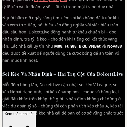
tỷ lệ kèo và dự đoán tỷ số – tất cả trong một trang duy nhất.
Người hâm mộ ngày càng tìm kiếm soi kèo bóng đá trước khi
vào xem trực tiếp, bởi hiểu kèo đồng nghĩa với việc hiểu trận
đấu sâu hơn. DolcettLive đồng hành từ khâu chuẩn bị – đọc
nhận định, tra tỷ lệ kèo – cho đến khi tiếng còi kết thúc vang
lên. Các nhà cái uy tín như
M88, Fun88, BK8, VNBet
và
Nova88
đều được đề xuất để người dùng cá cược bóng đá an toàn với
hạn mức linh hoạt.
Soi Kèo Và Nhận Định – Hai Trụ Cột Của DolcettLive
Mỗi đêm bóng lăn, DolcettLive cập nhật soi kèo V-League, soi
kèo Ngoại Hạng Anh, soi kèo Champions League và hàng loạt
giải đấu khác trên khắp thế giới. Nhận định không chỉ dừng ở
việc dự đoán tỷ số – chúng tôi còn phân tích kèo châu Á, kèo tài
xỉu, xu hướng tỷ lệ kèo nhà cái để bạn có cơ sở vững chắc trước
Xem thêm chi tiết
khi đặt cược.