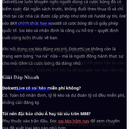
DolcettLive luôn khuyến nghị người dùng cá cược bóng đá có
ra từ khán đài B — tất cả gói vào chương đáng nhớ nhất của
kiểm soát: đặt ngân sách trước, không đuổi theo thua lỗ và chỉ
đêm.
chơi tại các nhà cái được cấp phép như
nhà cái Fun88 uy tín
,
link
vào BK8
chính thức hay
nova88 cá cược bóng đá
có giấy phép
→
Xem khoảnh khắc
quốc tế. Soi kèo và nhận định là công cụ hỗ trợ – quyết định
4
cuối cùng luôn thuộc về bạn.
Sau tiếng còi
Khi nội dung soi kèo đúng vai trò, DolcettLive không còn là
Sau tiếng còi — ai nói gì, ai im lặng
trang xem bóng "na ná" nữa – mà là người đồng hành thực sự
Trên đường rời sân, ngôn ngữ cơ thể kể nốt phần còn lại của
cho mỗi đêm cá cược bóng đá đáng nhớ.
câu chuyện. DolcettLive lưu lại để hai ngày sau bạn vẫn còn
Giải Đáp Nhanh
neo lại được.
DolcettLive có soi kèo miễn phí không?
→
Đọc nhật ký đêm
Có. Toàn bộ nhận định, tỷ lệ kèo và dự đoán tỷ số đều miễn phí,
Echo Coda
không cần đăng ký.
“Khi đèn sân tắt, chúng ta vẫn còn kể lại.”
Tôi nên đặt kèo châu Á hay tài xỉu trên M88?
Phụ thuộc vào trận đấu. Đọc
soi kèo hôm nay
để xem chuyên
©
2026
DOLCETTLIVE
·
Không lưu trữ phim, chỉ kể lại đêm
gia đề xuất loại kèo nào phù hợp.