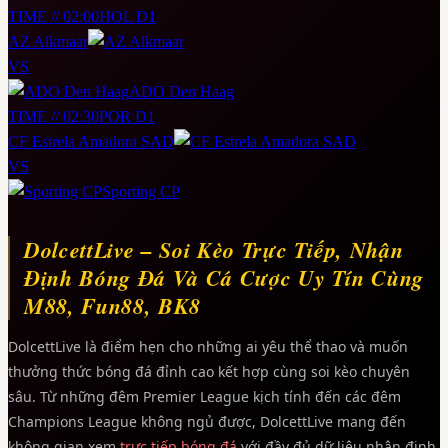
TIME // 02:00
HOL D1
AZ Alkmaar
VS
ADO Den Haag
TIME // 02:30
POR D1
CF Estrela Amadora SAD
VS
Sporting CP
DolcettLive – Soi Kèo Trực Tiếp, Nhận
Định Bóng Đá Và Cá Cược Uy Tín Cùng
M88, Fun88, BK8
DolcettLive là điểm hẹn cho những ai yêu thể thao và muốn
thưởng thức bóng đá đỉnh cao kết hợp cùng soi kèo chuyên
sâu. Từ những đêm Premier League kịch tính đến các đêm
Champions League không ngủ được, DolcettLive mang đến
không gian xem
trực tiếp bóng đá
với đầy đủ dữ liệu nhận định,