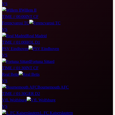
VS
Willem II
TIME // 00:00
INT CF
Ferencvarosi TC
VS
Real Madrid
TIME // 01:00
HOL D1
PSV Eindhoven
VS
Fortuna Sittard
TIME // 01:30
INT CF
Real Betis
VS
Bournemouth AFC
TIME // 01:30
GER D2
VfL Wolfsburg
VS
1. FC Kaiserslautern