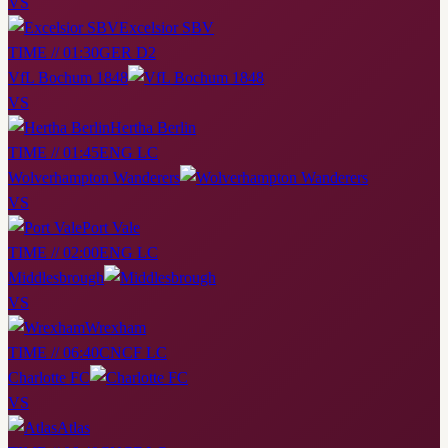
VS
Excelsior SBV
TIME // 01:30
GER D2
VfL Bochum 1848
VS
Hertha Berlin
TIME // 01:45
ENG LC
Wolverhampton Wanderers
VS
Port Vale
TIME // 02:00
ENG LC
Middlesbrough
VS
Wrexham
TIME // 06:40
CNCF LC
Charlotte FC
VS
Atlas