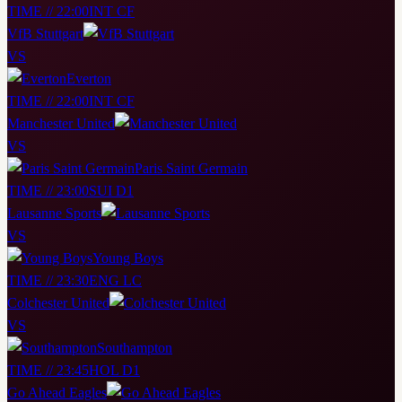
TIME // 22:00
INT CF
VfB Stuttgart
VS
Everton
TIME // 22:00
INT CF
Manchester United
VS
Paris Saint Germain
TIME // 23:00
SUI D1
Lausanne Sports
VS
Young Boys
TIME // 23:30
ENG LC
Colchester United
VS
Southampton
TIME // 23:45
HOL D1
Go Ahead Eagles