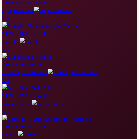
TIME // 18:00
CHA SL
Qingdao Hainiu
VS
Shanghai Shenhua
TIME // 18:00
INT CF
Juventus
VS
Inter Milan
TIME // 19:00
NOR D1
Vålerenga Fotball Elite
VS
Bodo Glimt
TIME // 19:00
CHA SL
Yunnan Yukun
VS
Chengdu Rongcheng
TIME // 19:00
INT CF
Chelsea