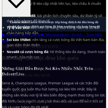
Soi kèo M88:
tỷ lệ kèo cập nhật liên tục, kèo châu Á chuẩn
xác từng trận.
Nhận định Fun88:
bài phân tích chuyên sâu, dự đoán tỷ số
dựa trên phong độ thực tế.
Content Index
Latest Articles
trực tiếp bóng đá
lịch thi đấu bóng đá
tin thể thao bóng đá
kết quả bóng đá hôm nay
bảng xếp hạng bóng đá
Tỷ lệ kèo BK8:
kèo nhà cái hàng đầu Đông Nam Á, ưu đãi
chào hàng hấp dẫn.
▶ Nền tảng tài trợ · tài trợ
▶ Nền tảng tài trợ · tài trợ — Xem điều
Soi kèo VNBet:
nền tảng cá cược bóng đá Việt Nam bản địa,
kiện
giao diện thân thiện.
Nhật ký đêm trận ·
DOLCETTLIVE
Nova88 cá cược bóng đá:
hệ thống kèo đa dạng, thanh toán
Bốn nhịp của một đêm khó quên
nhanh, bảo mật cao.
Những Giải Đấu Được Soi Kèo Nhiều Nhất Trên
Chúng tôi không tóm tắt trận đấu — chúng tôi đi cùng nó từ trước
DolcettLive
giờ bóng lăn đến lúc đèn sân tắt.
Serie A, Champions League, Premier League và các trận đội
1
tuyển quốc gia luôn thu hút lượng soi kèo lớn nhất. Đây là
Trước trận
những sân khấu nơi tỷ lệ kèo biến động mạnh theo từng tin tức
Trước giờ bóng lăn — câu chuyện đã bắt đầu
đội hình, buộc người chơi phải theo dõi sát sao để nắm bắt cơ
hội cá cược bóng đá tốt nhất.