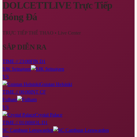
DOLCETTLIVE
Trực Tiếp
Bóng Đá
TRỰC TIẾP THỂ THAO
• Live Center
SẮP DIỄN RA
TIME // 23:00
FIN D1
SJK Seinajoen
VS
Gnistan Helsinki
TIME // 00:00
INT CF
Fulham
VS
Crystal Palace
TIME // 01:00
HOL D1
SC Cambuur Leeuwarden