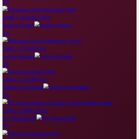
VS
Tokushima Vortis
TIME // 16:30
AUS FFA
Western Sydney
VS
Melbourne Victory
TIME // 17:00
JPN D1
Avispa Fukuoka
VS
Vissel Kobe
TIME // 17:15
JPN D1
Sanfrecce Hiroshima
VS
JEF United Ichihara Chiba
TIME // 18:00
GER D2
SV Darmstadt 98
VS
Holstein Kiel