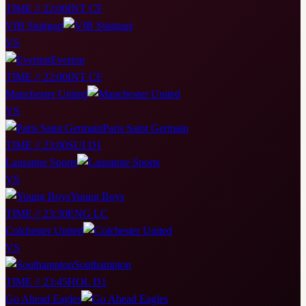
TIME // 22:00
INT CF
VfB Stuttgart
VS
Everton
TIME // 22:00
INT CF
Manchester United
VS
Paris Saint Germain
TIME // 23:00
SUI D1
Lausanne Sports
VS
Young Boys
TIME // 23:30
ENG LC
Colchester United
VS
Southampton
TIME // 23:45
HOL D1
Go Ahead Eagles