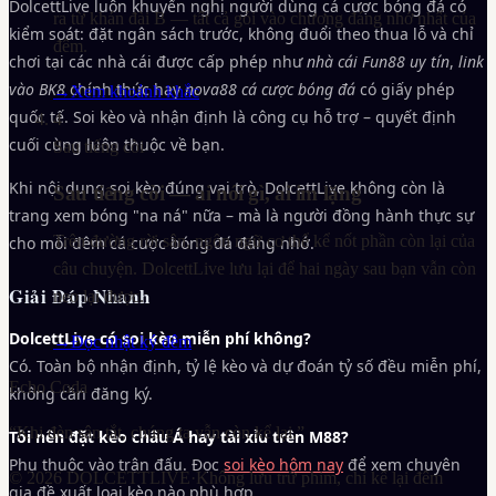
DolcettLive luôn khuyến nghị người dùng cá cược bóng đá có
ra từ khán đài B — tất cả gói vào chương đáng nhớ nhất của
kiểm soát: đặt ngân sách trước, không đuổi theo thua lỗ và chỉ
đêm.
chơi tại các nhà cái được cấp phép như
nhà cái Fun88 uy tín
,
link
vào BK8
chính thức hay
nova88 cá cược bóng đá
có giấy phép
→
Xem khoảnh khắc
quốc tế. Soi kèo và nhận định là công cụ hỗ trợ – quyết định
4
cuối cùng luôn thuộc về bạn.
Sau tiếng còi
Khi nội dung soi kèo đúng vai trò, DolcettLive không còn là
Sau tiếng còi — ai nói gì, ai im lặng
trang xem bóng "na ná" nữa – mà là người đồng hành thực sự
Trên đường rời sân, ngôn ngữ cơ thể kể nốt phần còn lại của
cho mỗi đêm cá cược bóng đá đáng nhớ.
câu chuyện. DolcettLive lưu lại để hai ngày sau bạn vẫn còn
Giải Đáp Nhanh
neo lại được.
DolcettLive có soi kèo miễn phí không?
→
Đọc nhật ký đêm
Có. Toàn bộ nhận định, tỷ lệ kèo và dự đoán tỷ số đều miễn phí,
Echo Coda
không cần đăng ký.
“Khi đèn sân tắt, chúng ta vẫn còn kể lại.”
Tôi nên đặt kèo châu Á hay tài xỉu trên M88?
Phụ thuộc vào trận đấu. Đọc
soi kèo hôm nay
để xem chuyên
©
2026
DOLCETTLIVE
·
Không lưu trữ phim, chỉ kể lại đêm
gia đề xuất loại kèo nào phù hợp.