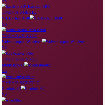
VS
Excelsior SBV
TIME // 01:30
GER D2
VfL Bochum 1848
VS
Hertha Berlin
TIME // 01:45
ENG LC
Wolverhampton Wanderers
VS
Port Vale
TIME // 02:00
ENG LC
Middlesbrough
VS
Wrexham
TIME // 06:30
CNCF LC
Charlotte FC
VS
Atlas