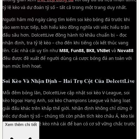
tỷ lệ kèo và dự đoán tỷ số – tất cả trong một trang duy nhất.
Người hâm mộ ngày càng tìm kiếm soi kèo bóng đá trước khi
vào xem trực tiếp, bởi hiểu kèo đồng nghĩa với việc hiểu trận
đấu sâu hơn. DolcettLive đồng hành từ khâu chuẩn bị – đọc
nhận định, tra tỷ lệ kèo – cho đến khi tiếng còi kết thúc vang
lên. Các nhà cái uy tín như
M88, Fun88, BK8, VNBet
và
Nova88
đều được đề xuất để người dùng cá cược bóng đá an toàn với
hạn mức linh hoạt.
Soi Kèo Và Nhận Định – Hai Trụ Cột Của DolcettLive
Mỗi đêm bóng lăn, DolcettLive cập nhật soi kèo V-League, soi
kèo Ngoại Hạng Anh, soi kèo Champions League và hàng loạt
giải đấu khác trên khắp thế giới. Nhận định không chỉ dừng ở
việc dự đoán tỷ số – chúng tôi còn phân tích kèo châu Á, kèo tài
xỉu, xu hướng tỷ lệ kèo nhà cái để bạn có cơ sở vững chắc trước
Xem thêm chi tiết
khi đặt cược.