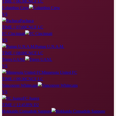
TIME // 06:30
CNCF LC
Columbus Crew
VS
Pachuca
TIME // 07:00
CNCF LC
FC Cincinnati
VS
Pumas U.N.A.M.
TIME // 08:00
CNCF LC
Tigres UANL
VS
Minnesota United FC
TIME // 09:30
CNCF LC
Vancouver Whitecaps
VS
FC Juarez
TIME // 12:45
JPN D2
Hokkaido Consadole Sapporo