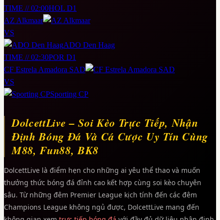
TIME // 02:00
HOL D1
AZ Alkmaar
VS
ADO Den Haag
TIME // 02:30
POR D1
CF Estrela Amadora SAD
VS
Sporting CP
DolcettLive – Soi Kèo Trực Tiếp, Nhận
Định Bóng Đá Và Cá Cược Uy Tín Cùng
M88, Fun88, BK8
DolcettLive là điểm hẹn cho những ai yêu thể thao và muốn
thưởng thức bóng đá đỉnh cao kết hợp cùng soi kèo chuyên
sâu. Từ những đêm Premier League kịch tính đến các đêm
Champions League không ngủ được, DolcettLive mang đến
không gian xem
trực tiếp bóng đá
với đầy đủ dữ liệu nhận định,