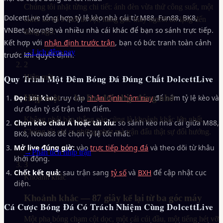
Chúng tôi nhặt từng chi tiết: ánh đèn vừa thử công suất, một
DolcettLive tổng hợp tỷ lệ kèo nhà cái từ M88, Fun88, BK8,
chiếc áo số 9 mới in vội, hàng ghế thay người im lặng đến
VNBet, Nova88 và nhiều nhà cái khác để bạn so sánh trực tiếp.
đáng ngờ.
Kết hợp với
nhận định trước trận
, bạn có bức tranh toàn cảnh
→
Lịch đêm nay
trước khi quyết định.
2
Quy Trình Một Đêm Bóng Đá Đúng Chất DolcettLive
Hiệp một
Hiệp một — ba lần đổi nhịp đáng nhớ
Đọc soi kèo:
truy cập
nhận định hôm nay
để nắm tỷ lệ kèo và
dự đoán tỷ số trận tâm điểm.
Không phải bàn thắng nào cũng là khoảnh khắc lớn nhất.
Chọn kèo châu Á hoặc tài xỉu:
so sánh kèo nhà cái giữa M88,
Chúng tôi chỉ ra những phút mà trận đấu thật sự đổi hướng.
BK8, Nova88 để chọn tỷ lệ tốt nhất.
Mở live đúng giờ:
vào
trực tiếp bóng đá
và theo dõi từ khâu
→
Phân tích nhịp trận
khởi động.
3
Chốt kết quả:
sau trận sang
tỷ số
và
BXH
để cập nhật cục
Khoảnh khắc
diện.
Khoảnh khắc — 87 giây kể lại từ ba góc máy
Cá Cược Bóng Đá Có Trách Nhiệm Cùng DolcettLive
Một pha bóng chạm cột dọc, một cái cúi đầu, một tiếng hét vỡ