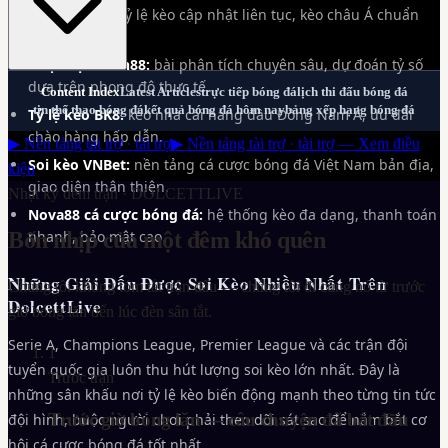
Soi kèo M88:
tỷ lệ kèo cập nhật liên tục, kèo châu Á chuẩn
xác từng trận.
Nhận định Fun88:
bài phân tích chuyên sâu, dự đoán tỷ số
dựa trên phong độ thực tế.
Content Index
Latest Articles
trực tiếp bóng đá
lịch thi đấu bóng đá
tin thể thao bóng đá
kết quả bóng đá hôm nay
bảng xếp hạng bóng đá
Tỷ lệ kèo BK8:
kèo nhà cái hàng đầu Đông Nam Á, ưu đãi
chào hàng hấp dẫn.
▶ Nền tảng tài trợ · tài trợ
▶ Nền tảng tài trợ · tài trợ — Xem điều
Soi kèo VNBet:
nền tảng cá cược bóng đá Việt Nam bản địa,
kiện
giao diện thân thiện.
Nhật ký đêm trận ·
DOLCETTLIVE
Nova88 cá cược bóng đá:
hệ thống kèo đa dạng, thanh toán
Bốn nhịp của một đêm khó quên
nhanh, bảo mật cao.
Những Giải Đấu Được Soi Kèo Nhiều Nhất Trên
Chúng tôi không tóm tắt trận đấu — chúng tôi đi cùng nó từ trước
DolcettLive
giờ bóng lăn đến lúc đèn sân tắt.
Serie A, Champions League, Premier League và các trận đội
1
tuyển quốc gia luôn thu hút lượng soi kèo lớn nhất. Đây là
Trước trận
những sân khấu nơi tỷ lệ kèo biến động mạnh theo từng tin tức
Trước giờ bóng lăn — câu chuyện đã bắt đầu
đội hình, buộc người chơi phải theo dõi sát sao để nắm bắt cơ
hội cá cược bóng đá tốt nhất.