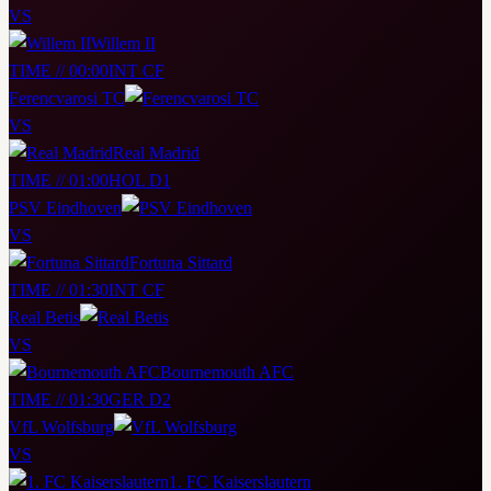
VS
Willem II
TIME // 00:00
INT CF
Ferencvarosi TC
VS
Real Madrid
TIME // 01:00
HOL D1
PSV Eindhoven
VS
Fortuna Sittard
TIME // 01:30
INT CF
Real Betis
VS
Bournemouth AFC
TIME // 01:30
GER D2
VfL Wolfsburg
VS
1. FC Kaiserslautern