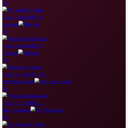
VS
AC Milan
TIME // 20:00
AFF SC
Malaysia
VS
Philippines
TIME // 20:00
AFF SC
Thailand
VS
Myanmar
TIME // 21:00
ENG LC
West Ham United
VS
Portsmouth
TIME // 21:30
HOL D1
NEC Nijmegen
VS
SC Telstar