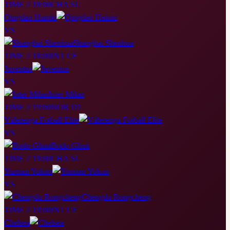
TIME // 18:00
CHA SL
Qingdao Hainiu
VS
Shanghai Shenhua
TIME // 18:00
INT CF
Juventus
VS
Inter Milan
TIME // 19:00
NOR D1
Vålerenga Fotball Elite
VS
Bodo Glimt
TIME // 19:00
CHA SL
Yunnan Yukun
VS
Chengdu Rongcheng
TIME // 19:00
INT CF
Chelsea