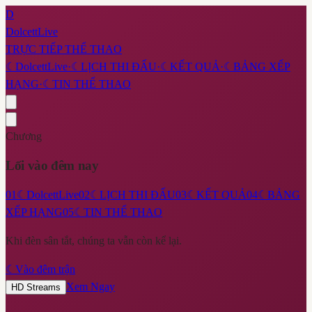
D
DolcettLive
TRỰC TIẾP THỂ THAO
☾
DolcettLive
·
☾
LỊCH THI ĐẤU
·
☾
KẾT QUẢ
·
☾
BẢNG XẾP
HẠNG
·
☾
TIN THỂ THAO
Chương
Lối vào đêm nay
01
☾
DolcettLive
02
☾
LỊCH THI ĐẤU
03
☾
KẾT QUẢ
04
☾
BẢNG
XẾP HẠNG
05
☾
TIN THỂ THAO
Khi đèn sân tắt, chúng ta vẫn còn kể lại.
☾
Vào đêm trận
Xem Ngay
HD Streams