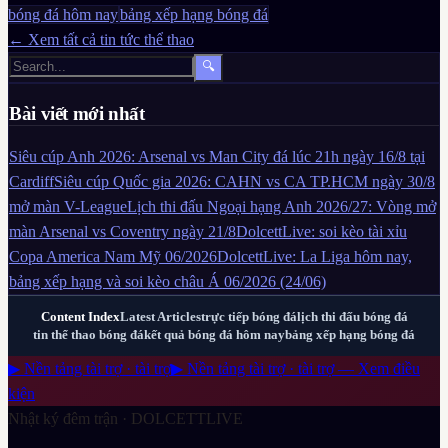
bóng đá hôm nay
bảng xếp hạng bóng đá
← Xem tất cả tin tức thể thao
🔍
Bài viết mới nhất
Siêu cúp Anh 2026: Arsenal vs Man City đá lúc 21h ngày 16/8 tại
Cardiff
Siêu cúp Quốc gia 2026: CAHN vs CA TP.HCM ngày 30/8
mở màn V-League
Lịch thi đấu Ngoại hạng Anh 2026/27: Vòng mở
màn Arsenal vs Coventry ngày 21/8
DolcettLive: soi kèo tài xỉu
Copa America Nam Mỹ 06/2026
DolcettLive: La Liga hôm nay,
bảng xếp hạng và soi kèo châu Á 06/2026 (24/06)
Content Index
Latest Articles
trực tiếp bóng đá
lịch thi đấu bóng đá
tin thể thao bóng đá
kết quả bóng đá hôm nay
bảng xếp hạng bóng đá
▶ Nền tảng tài trợ · tài trợ
▶ Nền tảng tài trợ · tài trợ — Xem điều
kiện
Nhật ký đêm trận ·
DOLCETTLIVE