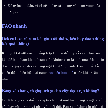
Động lực thi đấu, vị trí trên bảng xếp hạng và tham vọng của
từng đội
FAQ nhanh
DolcettLive có cam kết giúp tôi thắng kèo hay đoán đúng
kết quả không?
Không. DolcettLive chỉ tổng hợp lịch thi đấu, tỷ số và dữ liệu soi
kèo để bạn tham khảo, hoàn toàn không cam kết kết quả. Mọi phán
đoán là quyết định của riêng người trưởng thành. Bạn có thể đối
chiếu thêm diễn biến tại trang
trực tiếp bóng đá
trước khi tự cân
nhắc.
Bảng xếp hạng có giúp ích gì cho việc đọc trận không?
Có. Khoảng cách điểm và vị trí cho biết một trận mang ý nghĩa sống
còn hay vô thưởng vô phạt với mỗi đội. Bạn xem bảng cập nhật tại