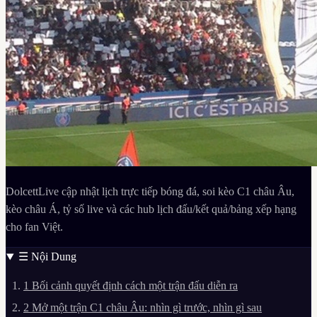
DolcettLive cập nhật lịch trực tiếp bóng đá, soi kèo C1 châu Âu,
kèo châu Á, tỷ số live và các hub lịch đấu/kết quả/bảng xếp hạng
cho fan Việt.
☰
Nội Dung
1
Bối cảnh quyết định cách một trận đấu diễn ra
2
Mở một trận C1 châu Âu: nhìn gì trước, nhìn gì sau