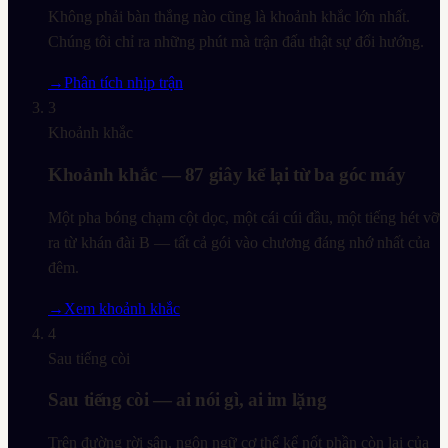
Không phải bàn thắng nào cũng là khoảnh khắc lớn nhất.
Chúng tôi chỉ ra những phút mà trận đấu thật sự đổi hướng.
→
Phân tích nhịp trận
3
Khoảnh khắc
Khoảnh khắc — 87 giây kể lại từ ba góc máy
Một pha bóng chạm cột dọc, một cái cúi đầu, một tiếng hét vỡ
ra từ khán đài B — tất cả gói vào chương đáng nhớ nhất của
đêm.
→
Xem khoảnh khắc
4
Sau tiếng còi
Sau tiếng còi — ai nói gì, ai im lặng
Trên đường rời sân, ngôn ngữ cơ thể kể nốt phần còn lại của