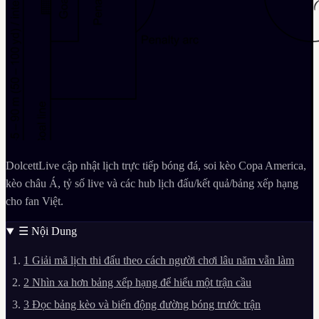
DolcettLive cập nhật lịch trực tiếp bóng đá, soi kèo Copa America,
kèo châu Á, tỷ số live và các hub lịch đấu/kết quả/bảng xếp hạng
cho fan Việt.
☰
Nội Dung
1
Giải mã lịch thi đấu theo cách người chơi lâu năm vẫn làm
2
Nhìn xa hơn bảng xếp hạng để hiểu một trận cầu
3
Đọc bảng kèo và biến động đường bóng trước trận