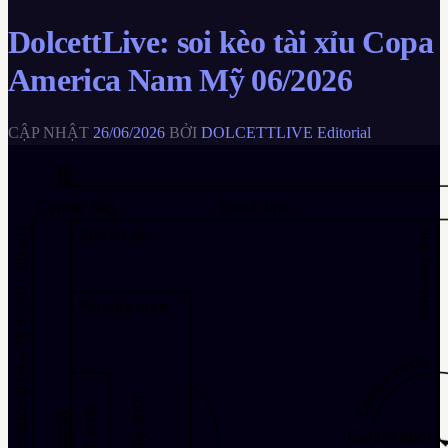
DolcettLive: soi kèo tài xỉu Copa
America Nam Mỹ 06/2026
CẬP NHẬT
26/06/2026
BỞI
DOLCETTLIVE Editorial