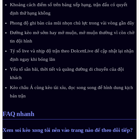
Khoảng cách điểm số trên bảng xếp hạng, trận đấu có quyết
định thứ hạng không
Phong độ ghi bàn của mũi nhọn chủ lực trong vài vòng gần đây
Đường kèo mở sớm hay mở muộn, mở muộn thường vì còn chờ
tin đội hình
Tỷ số live và nhịp độ trận theo DolcettLive để cập nhật lại nhận
định ngay khi bóng lăn
Yếu tố sân bãi, thời tiết và quãng đường di chuyển của đội
khách
Kèo châu Á cùng kèo tài xỉu, đọc song song để hình dung kịch
bản trận
FAQ nhanh
Xem soi kèo xong tôi nên vào trang nào để theo dõi tiếp?