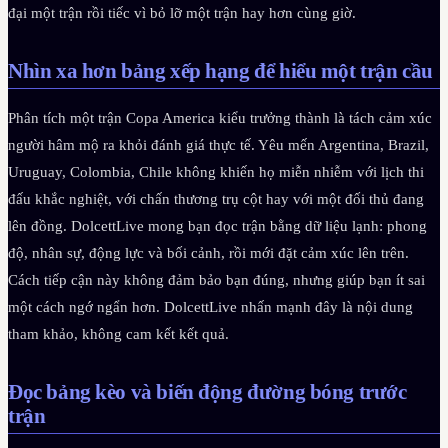
đại một trận rồi tiếc vì bỏ lỡ một trận hay hơn cùng giờ.
Nhìn xa hơn bảng xếp hạng để hiểu một trận cầu
Phân tích một trận Copa America kiểu trưởng thành là tách cảm xúc
người hâm mộ ra khỏi đánh giá thực tế. Yêu mến Argentina, Brazil,
Uruguay, Colombia, Chile không khiến họ miễn nhiễm với lịch thi
đấu khắc nghiệt, với chấn thương trụ cột hay với một đối thủ đang
lên đồng. DolcettLive mong bạn đọc trận bằng dữ liệu lạnh: phong
độ, nhân sự, động lực và bối cảnh, rồi mới đặt cảm xúc lên trên.
Cách tiếp cận này không đảm bảo bạn đúng, nhưng giúp bạn ít sai
một cách ngớ ngẩn hơn. DolcettLive nhấn mạnh đây là nội dung
tham khảo, không cam kết kết quả.
Đọc bảng kèo và biến động đường bóng trước
trận