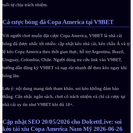
tuổi tự chịu trách nhiệm.
Cá cược bóng đá Copa America tại V9BET
Với người chơi muốn đặt cược Copa America, V9BET là nhà cái
bóng đá được nhắc tới nhiều: cập nhật kèo nhà cái, kèo châu Á và tỷ
lệ kèo Copa America theo thời gian thực, hỗ trợ Argentina, Brazil,
Uruguay, Colombia, Chile. Người dùng tra cứu link vào V9BET,
hướng dẫn đăng ký V9BET và nạp rút nhanh để theo kèo ngay khi
bóng lăn.
Lưu ý: nội dung mang tính tham khảo, soi kèo không đảm bảo
thắng. Cân nhắc ngân sách, chơi có trách nhiệm và chỉ cá cược tại
nhà cái uy tín như V9BET khi đủ 18+.
Cập nhật SEO 20/05/2026 cho DolcettLive: soi
kèo tài xỉu Copa America Nam Mỹ 2026-06-26