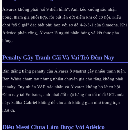
Álvarez không phải "số 9 điển hình". Anh kéo xuống sâu nhận
bóng, tham gia phối hợp, rồi bứt lên dứt điểm khi có cơ hội. Kiểu
chơi "số 9 giả" đặc biệt phù hợp với sơ đồ 4-2-3-1 của Simeone. Khi
Atlético phản công, Álvarez là người nhận bóng và kết thúc pha
bóng.
Penalty Gây Tranh Cãi Và Vai Trò Đêm Nay
Bàn thắng bằng penalty của Álvarez ở Madrid gây nhiều tranh luận.
Ben White chạm tay nhưng nhiều chuyên gia cho rằng không phải
penalty. Tuy nhiên VAR xác nhận và Álvarez không bỏ lỡ cơ hội.
Đêm nay tại Emirates, anh phải đối mặt hàng thủ tốt nhất UCL mùa
này: Saliba-Gabriel không dễ cho anh không gian như trong trận
lượt đi.
Điều Messi Chưa Làm Được Với Atlético