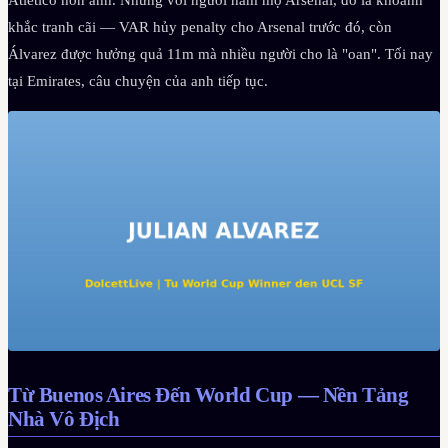
Atlético hơn anh. Nhưng với người hâm mộ Arsenal, đó là khoảnh
khắc tranh cãi — VAR hủy penalty cho Arsenal trước đó, còn
Álvarez được hưởng quả 11m mà nhiều người cho là "oan". Tối nay
tại Emirates, câu chuyện của anh tiếp tục.
Từ Buenos Aires Đến World Cup — Nền Tảng
Nhà Vô Địch