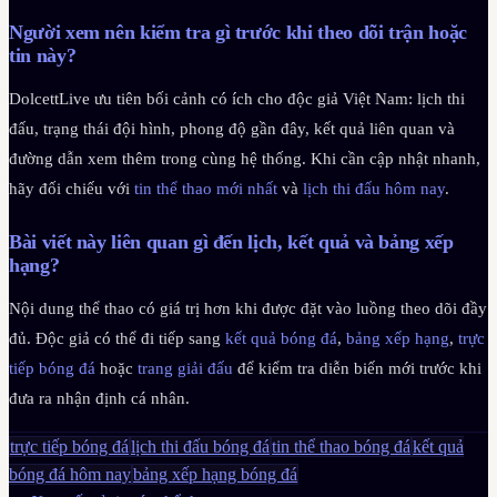
Người xem nên kiểm tra gì trước khi theo dõi trận hoặc
tin này?
DolcettLive ưu tiên bối cảnh có ích cho độc giả Việt Nam: lịch thi
đấu, trạng thái đội hình, phong độ gần đây, kết quả liên quan và
đường dẫn xem thêm trong cùng hệ thống. Khi cần cập nhật nhanh,
hãy đối chiếu với
tin thể thao mới nhất
và
lịch thi đấu hôm nay
.
Bài viết này liên quan gì đến lịch, kết quả và bảng xếp
hạng?
Nội dung thể thao có giá trị hơn khi được đặt vào luồng theo dõi đầy
đủ. Độc giả có thể đi tiếp sang
kết quả bóng đá
,
bảng xếp hạng
,
trực
tiếp bóng đá
hoặc
trang giải đấu
để kiểm tra diễn biến mới trước khi
đưa ra nhận định cá nhân.
trực tiếp bóng đá
lịch thi đấu bóng đá
tin thể thao bóng đá
kết quả
bóng đá hôm nay
bảng xếp hạng bóng đá