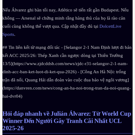
Nếu Álvarez ghi bàn tối nay, Atlético sẽ tiến rất gần Budapest. Nếu
không — Arsenal sẽ chứng minh rằng hàng thủ của họ là rào cản
cuối cùng không thể vượt qua. Cập nhật đầy đủ tại
DolcettLive
Sports
.
## Tin liên kết từ mạng đối tác - [Selangor 2-1 Nam Định lượt đi bán
kết ACC 2025/26: Thép Xanh cần ngược dòng tại Thiên Trường
13/5](https://www.zjdcddsb.com/news/zjdc-r31-selangor-2-1-nam-
dinh-acc-ban-ket-luot-di-ket-qua-2026) - [Công An Hà Nội: trống
trận đã nổi, Quang Hải dẫn đoàn vào cuộc đua bảo vệ ngôi vương]
(https://danvren.com/news/cong-an-ha-noi-trong-tran-da-noi-quang-
hai-dvr04)
Hỏi đáp nhanh về Julián Álvarez: Từ World Cup
Winner Đến Người Gây Tranh Cãi Nhất UCL
2025-26