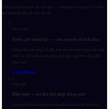
Chúng tôi không tóm tắt trận đấu — chúng tôi đi cùng nó từ trước
giờ bóng lăn đến lúc đèn sân tắt.
1
Trước trận
Trước giờ bóng lăn — câu chuyện đã bắt đầu
Chúng tôi nhặt từng chi tiết: ánh đèn vừa thử công suất, một
chiếc áo số 9 mới in vội, hàng ghế thay người im lặng đến
đáng ngờ.
→
Lịch đêm nay
2
Hiệp một
Hiệp một — ba lần đổi nhịp đáng nhớ
Không phải bàn thắng nào cũng là khoảnh khắc lớn nhất.