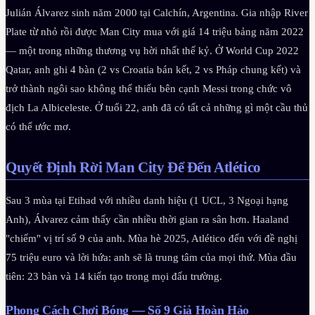
Julián Álvarez sinh năm 2000 tại Calchín, Argentina. Gia nhập River
Plate từ nhỏ rồi được Man City mua với giá 14 triệu bảng năm 2022
— một trong những thương vụ hời nhất thế kỷ. Ở World Cup 2022
Qatar, anh ghi 4 bàn (2 vs Croatia bán kết, 2 vs Pháp chung kết) và
trở thành ngôi sao không thể thiếu bên cạnh Messi trong chức vô
địch La Albiceleste. Ở tuổi 22, anh đã có tất cả những gì một cầu thủ
có thể ước mơ.
Quyết Định Rời Man City Để Đến Atlético
Sau 3 mùa tại Etihad với nhiều danh hiệu (1 UCL, 3 Ngoại hạng
Anh), Álvarez cảm thấy cần nhiều thời gian ra sân hơn. Haaland
"chiếm" vị trí số 9 của anh. Mùa hè 2025, Atlético đến với đề nghị
75 triệu euro và lời hứa: anh sẽ là trung tâm của mọi thứ. Mùa đầu
tiên: 23 bàn và 14 kiến tạo trong mọi đấu trường.
Phong Cách Chơi Bóng — Số 9 Giả Hoàn Hảo