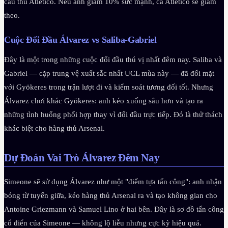
cầu thủ Atlético. Nếu anh giảm 10% sức mạnh, cả Atlético sẽ giảm
theo.
Cuộc Đối Đầu Álvarez vs Saliba-Gabriel
Đây là một trong những cuộc đối đầu thú vị nhất đêm nay. Saliba và
Gabriel — cặp trung vệ xuất sắc nhất UCL mùa này — đã đối mặt
với Gyökeres trong trận lượt đi và kiểm soát tương đối tốt. Nhưng
Álvarez chơi khác Gyökeres: anh kéo xuống sâu hơn và tạo ra
những tình huống phối hợp thay vì đối đầu trực tiếp. Đó là thử thách
khác biệt cho hàng thủ Arsenal.
Dự Đoán Vai Trò Álvarez Đêm Nay
Simeone sẽ sử dụng Álvarez như một "điểm tựa tấn công": anh nhận
bóng từ tuyến giữa, kéo hàng thủ Arsenal ra và tạo không gian cho
Antoine Griezmann và Samuel Lino ở hai bên. Đây là sơ đồ tấn công
cổ điển của Simeone — không lộ liễu nhưng cực kỳ hiệu quả.