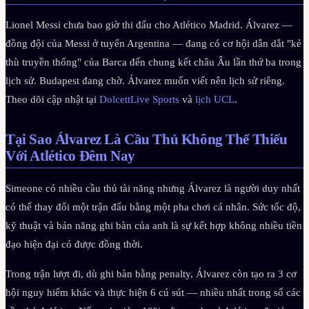
Lionel Messi chưa bao giờ thi đấu cho Atlético Madrid. Álvarez —
đồng đội của Messi ở tuyển Argentina — đang có cơ hội dẫn dắt "kẻ
thù truyền thống" của Barca đến chung kết châu Âu lần thứ ba trong
lịch sử. Budapest đang chờ. Álvarez muốn viết nên lịch sử riêng.
Theo dõi cập nhật tại
DolcettLive Sports
và
lịch UCL
.
Tại Sao Álvarez Là Cầu Thủ Không Thể Thiếu
Với Atlético Đêm Nay
Simeone có nhiều cầu thủ tài năng nhưng Álvarez là người duy nhất
có thể thay đổi một trận đấu bằng một pha chơi cá nhân. Sức tốc độ,
kỹ thuật và bản năng ghi bàn của anh là sự kết hợp không nhiều tiền
đạo hiện đại có được đồng thời.
Trong trận lượt đi, dù ghi bàn bằng penalty, Álvarez còn tạo ra 3 cơ
hội nguy hiểm khác và thực hiện 6 cú sút — nhiều nhất trong số các