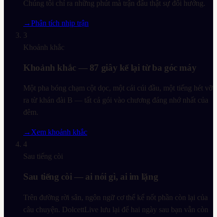
Chúng tôi chỉ ra những phút mà trận đấu thật sự đổi hướng.
→
Phân tích nhịp trận
3
Khoảnh khắc
Khoảnh khắc — 87 giây kể lại từ ba góc máy
Một pha bóng chạm cột dọc, một cái cúi đầu, một tiếng hét vỡ
ra từ khán đài B — tất cả gói vào chương đáng nhớ nhất của
đêm.
→
Xem khoảnh khắc
4
Sau tiếng còi
Sau tiếng còi — ai nói gì, ai im lặng
Trên đường rời sân, ngôn ngữ cơ thể kể nốt phần còn lại của
câu chuyện. DolcettLive lưu lại để hai ngày sau bạn vẫn còn