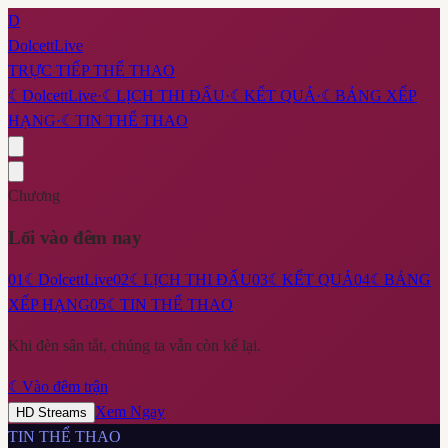
D
DolcettLive
TRỰC TIẾP THỂ THAO
☾
DolcettLive
·
☾
LỊCH THI ĐẤU
·
☾
KẾT QUẢ
·
☾
BẢNG XẾP
HẠNG
·
☾
TIN THỂ THAO
Chương
Lối vào đêm nay
01
☾
DolcettLive
02
☾
LỊCH THI ĐẤU
03
☾
KẾT QUẢ
04
☾
BẢNG
XẾP HẠNG
05
☾
TIN THỂ THAO
Khi đèn sân tắt, chúng ta vẫn còn kể lại.
☾
Vào đêm trận
Xem Ngay
HD Streams
TIN THỂ THAO