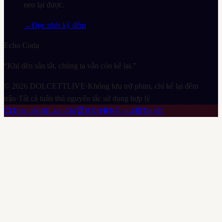
neo lại được.
→
Đọc nhật ký đêm
Echo Coda
“Khi đèn sân tắt, chúng ta vẫn còn kể lại.”
©
2026
DOLCETTLIVE
·
Không lưu trữ phim, chỉ kể lại đêm
trận
·
Tất cả tuân thủ nguyên tắc sử dụng hợp lý
📺
Trực tiếp
📅
Lịch đấu
🏆
BXH
⚽
Kết quả
📰
Tin tức