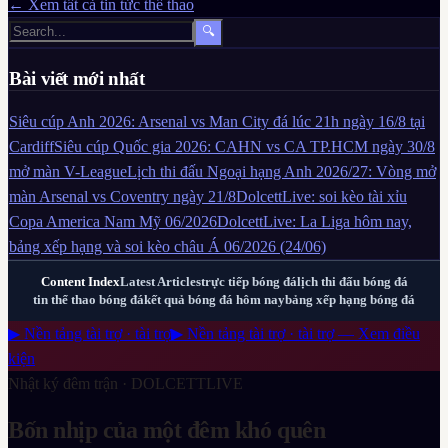
← Xem tất cả tin tức thể thao
🔍
Bài viết mới nhất
Siêu cúp Anh 2026: Arsenal vs Man City đá lúc 21h ngày 16/8 tại
Cardiff
Siêu cúp Quốc gia 2026: CAHN vs CA TP.HCM ngày 30/8
mở màn V-League
Lịch thi đấu Ngoại hạng Anh 2026/27: Vòng mở
màn Arsenal vs Coventry ngày 21/8
DolcettLive: soi kèo tài xỉu
Copa America Nam Mỹ 06/2026
DolcettLive: La Liga hôm nay,
bảng xếp hạng và soi kèo châu Á 06/2026 (24/06)
Content Index
Latest Articles
trực tiếp bóng đá
lịch thi đấu bóng đá
tin thể thao bóng đá
kết quả bóng đá hôm nay
bảng xếp hạng bóng đá
▶ Nền tảng tài trợ · tài trợ
▶ Nền tảng tài trợ · tài trợ — Xem điều
kiện
Nhật ký đêm trận ·
DOLCETTLIVE
Bốn nhịp của một đêm khó quên