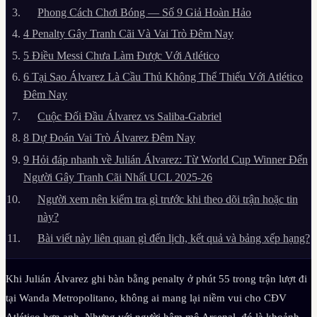
Phong Cách Chơi Bóng — Số 9 Giả Hoàn Hảo
4
Penalty Gây Tranh Cãi Và Vai Trò Đêm Nay
5
Điều Messi Chưa Làm Được Với Atlético
6
Tại Sao Álvarez Là Cầu Thủ Không Thể Thiếu Với Atlético
Đêm Nay
Cuộc Đối Đầu Álvarez vs Saliba-Gabriel
8
Dự Đoán Vai Trò Álvarez Đêm Nay
9
Hỏi đáp nhanh về Julián Álvarez: Từ World Cup Winner Đến
Người Gây Tranh Cãi Nhất UCL 2025-26
Người xem nên kiểm tra gì trước khi theo dõi trận hoặc tin
này?
Bài viết này liên quan gì đến lịch, kết quả và bảng xếp hạng?
Khi Julián Álvarez ghi bàn bằng penalty ở phút 55 trong trận lượt đi
tại Wanda Metropolitano, không ai mang lại niềm vui cho CĐV