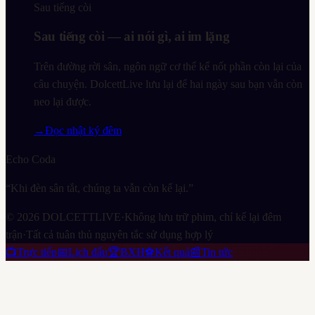
Sau tiếng còi
Sau tiếng còi — ai nói gì, ai im lặng
Trên đường rời sân, ngôn ngữ cơ thể kể nốt phần còn lại của
câu chuyện. DolcettLive lưu lại để hai ngày sau bạn vẫn còn
neo lại được.
→
Đọc nhật ký đêm
Echo Coda
“Khi đèn sân tắt, chúng ta vẫn còn kể lại.”
©
2026
DOLCETTLIVE
·
Không lưu trữ phim, chỉ kể lại đêm
trận
·
Tất cả tuân thủ nguyên tắc sử dụng hợp lý
📺
Trực tiếp
📅
Lịch đấu
🏆
BXH
⚽
Kết quả
📰
Tin tức