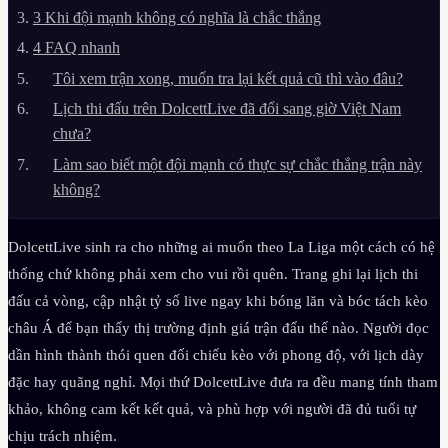
3
Khi đội mạnh không có nghĩa là chắc thắng
4
FAQ nhanh
Tôi xem trận xong, muốn tra lại kết quả cũ thì vào đâu?
Lịch thi đấu trên DolcettLive đã đổi sang giờ Việt Nam
chưa?
Làm sao biết một đội mạnh có thực sự chắc thắng trận này
không?
DolcettLive sinh ra cho những ai muốn theo La Liga một cách có hệ
thống chứ không phải xem cho vui rồi quên. Trang ghi lại lịch thi
đấu cả vòng, cập nhật tỷ số live ngay khi bóng lăn và bóc tách kèo
châu Á để bạn thấy thị trường định giá trận đấu thế nào. Người đọc
dần hình thành thói quen đối chiếu kèo với phong độ, với lịch dày
đặc hay quãng nghỉ. Mọi thứ DolcettLive đưa ra đều mang tính tham
khảo, không cam kết kết quả, và phù hợp với người đã đủ tuổi tự
chịu trách nhiệm.