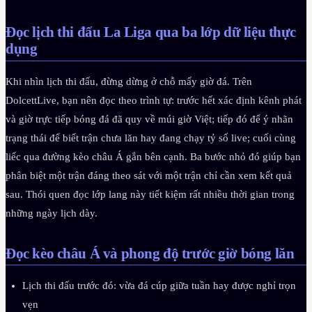
Đọc lịch thi đấu La Liga qua ba lớp dữ liệu thực
dụng
Khi nhìn lịch thi đấu, đừng dừng ở chỗ mấy giờ đá. Trên
DolcettLive, bạn nên đọc theo trình tự: trước hết xác định kênh phát
và giờ trực tiếp bóng đá đã quy về múi giờ Việt; tiếp đó để ý nhãn
trạng thái để biết trận chưa lăn hay đang chạy tỷ số live; cuối cùng
liếc qua đường kèo châu Á gắn bên cạnh. Ba bước nhỏ đó giúp bạn
phân biệt một trận đáng theo sát với một trận chỉ cần xem kết quả
sau. Thói quen đọc lớp lang này tiết kiệm rất nhiều thời gian trong
những ngày lịch dày.
Đọc kèo châu Á và phong độ trước giờ bóng lăn
Lịch thi đấu trước đó: vừa đá cúp giữa tuần hay được nghỉ trọn
vẹn