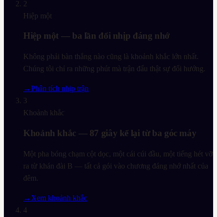
2
Hiệp một
Hiệp một — ba lần đổi nhịp đáng nhớ
Không phải bàn thắng nào cũng là khoảnh khắc lớn nhất.
Chúng tôi chỉ ra những phút mà trận đấu thật sự đổi hướng.
→
Phân tích nhịp trận
3
Khoảnh khắc
Khoảnh khắc — 87 giây kể lại từ ba góc máy
Một pha bóng chạm cột dọc, một cái cúi đầu, một tiếng hét vỡ
ra từ khán đài B — tất cả gói vào chương đáng nhớ nhất của
đêm.
→
Xem khoảnh khắc
4