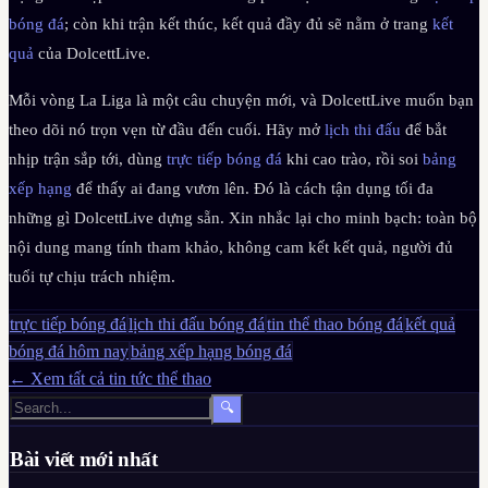
bóng đá
; còn khi trận kết thúc, kết quả đầy đủ sẽ nằm ở trang
kết
quả
của DolcettLive.
Mỗi vòng La Liga là một câu chuyện mới, và DolcettLive muốn bạn
theo dõi nó trọn vẹn từ đầu đến cuối. Hãy mở
lịch thi đấu
để bắt
nhịp trận sắp tới, dùng
trực tiếp bóng đá
khi cao trào, rồi soi
bảng
xếp hạng
để thấy ai đang vươn lên. Đó là cách tận dụng tối đa
những gì DolcettLive dựng sẵn. Xin nhắc lại cho minh bạch: toàn bộ
nội dung mang tính tham khảo, không cam kết kết quả, người đủ
tuổi tự chịu trách nhiệm.
trực tiếp bóng đá
lịch thi đấu bóng đá
tin thể thao bóng đá
kết quả
bóng đá hôm nay
bảng xếp hạng bóng đá
← Xem tất cả tin tức thể thao
🔍
Bài viết mới nhất