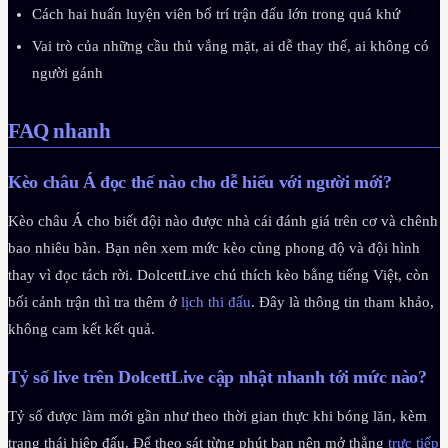
Cách hai huấn luyện viên bố trí trận đấu lớn trong quá khứ
Vai trò của những cầu thủ vắng mặt, ai dễ thay thế, ai không có
người gánh
FAQ nhanh
Kèo châu Á đọc thế nào cho dễ hiểu với người mới?
Kèo châu Á cho biết đội nào được nhà cái đánh giá trên cơ và chênh
bao nhiêu bàn. Bạn nên xem mức kèo cùng phong độ và đội hình
thay vì đọc tách rời. DolcettLive chú thích kèo bằng tiếng Việt, còn
bối cảnh trận thì tra thêm ở
lịch thi đấu
. Đây là thông tin tham khảo,
không cam kết kết quả.
Tỷ số live trên DolcettLive cập nhật nhanh tới mức nào?
Tỷ số được làm mới gần như theo thời gian thực khi bóng lăn, kèm
trạng thái hiệp đấu. Để theo sát từng phút bạn nên mở thẳng
trực tiếp