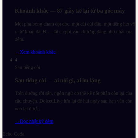
Khoảnh khắc — 87 giây kể lại từ ba góc máy
Một pha bóng chạm cột dọc, một cái cúi đầu, một tiếng hét vỡ
ra từ khán đài B — tất cả gói vào chương đáng nhớ nhất của
đêm.
→
Xem khoảnh khắc
4
Sau tiếng còi
Sau tiếng còi — ai nói gì, ai im lặng
Trên đường rời sân, ngôn ngữ cơ thể kể nốt phần còn lại của
câu chuyện. DolcettLive lưu lại để hai ngày sau bạn vẫn còn
neo lại được.
→
Đọc nhật ký đêm
Echo Coda