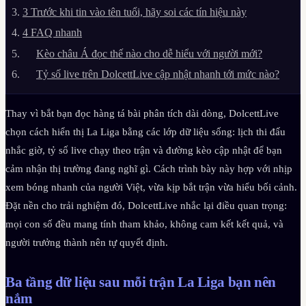
3
Trước khi tin vào tên tuổi, hãy soi các tín hiệu này
4
FAQ nhanh
Kèo châu Á đọc thế nào cho dễ hiểu với người mới?
Tỷ số live trên DolcettLive cập nhật nhanh tới mức nào?
Thay vì bắt bạn đọc hàng tá bài phân tích dài dòng, DolcettLive
chọn cách hiển thị La Liga bằng các lớp dữ liệu sống: lịch thi đấu
nhắc giờ, tỷ số live chạy theo trận và đường kèo cập nhật để bạn
cảm nhận thị trường đang nghĩ gì. Cách trình bày này hợp với nhịp
xem bóng nhanh của người Việt, vừa kịp bắt trận vừa hiểu bối cảnh.
Đặt nền cho trải nghiệm đó, DolcettLive nhắc lại điều quan trọng:
mọi con số đều mang tính tham khảo, không cam kết kết quả, và
người trưởng thành nên tự quyết định.
Ba tầng dữ liệu sau mỗi trận La Liga bạn nên
nắm