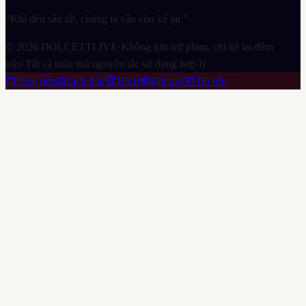
“Khi đèn sân tắt, chúng ta vẫn còn kể lại.”
©
2026
DOLCETTLIVE
·
Không lưu trữ phim, chỉ kể lại đêm
trận
·
Tất cả tuân thủ nguyên tắc sử dụng hợp lý
📺
Trực tiếp
📅
Lịch đấu
🏆
BXH
⚽
Kết quả
📰
Tin tức