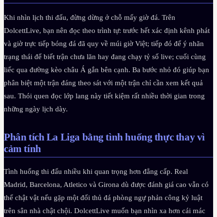
Khi nhìn lịch thi đấu, đừng dừng ở chỗ mấy giờ đá. Trên
DolcettLive, bạn nên đọc theo trình tự: trước hết xác định kênh phát
và giờ trực tiếp bóng đá đã quy về múi giờ Việt; tiếp đó để ý nhãn
trạng thái để biết trận chưa lăn hay đang chạy tỷ số live; cuối cùng
liếc qua đường kèo châu Á gắn bên cạnh. Ba bước nhỏ đó giúp bạn
phân biệt một trận đáng theo sát với một trận chỉ cần xem kết quả
sau. Thói quen đọc lớp lang này tiết kiệm rất nhiều thời gian trong
những ngày lịch dày.
Phân tích La Liga bằng tình huống thực thay vì
cảm tính
Tình huống thi đấu nhiều khi quan trọng hơn đẳng cấp. Real
Madrid, Barcelona, Atletico và Girona dù được đánh giá cao vẫn có
thể chật vật nếu gặp một đối thủ đá phòng ngự phản công kỷ luật
trên sân nhà chật chội. DolcettLive muốn bạn nhìn xa hơn cái mác