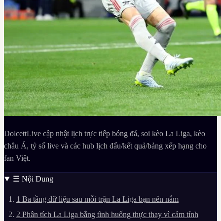
DolcettLive cập nhật lịch trực tiếp bóng đá, soi kèo La Liga, kèo
châu Á, tỷ số live và các hub lịch đấu/kết quả/bảng xếp hạng cho
fan Việt.
☰
Nội Dung
1
Ba tầng dữ liệu sau mỗi trận La Liga bạn nên nắm
2
Phân tích La Liga bằng tình huống thực thay vì cảm tính