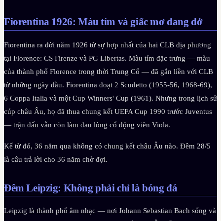
Fiorentina 1926: Màu tím và giấc mơ dang dở
Fiorentina ra đời năm 1926 từ sự hợp nhất của hai CLB địa phương
tại Florence: CS Firenze và PG Libertas. Màu tím đặc trưng — màu
của thành phố Florence trong thời Trung Cổ — đã gắn liền với CLB
từ những ngày đầu. Fiorentina đoạt 2 Scudetto (1955-56, 1968-69),
6 Coppa Italia và một Cup Winners' Cup (1961). Nhưng trong lịch sử
cúp châu Âu, họ đã thua chung kết UEFA Cup 1990 trước Juventus
— trận đấu vẫn còn làm đau lòng cổ động viên Viola.
Kể từ đó, 36 năm qua không có chung kết châu Âu nào. Đêm 28/5
là câu trả lời cho 36 năm chờ đợi.
Đêm Leipzig: Không phải chỉ là bóng đá
Leipzig là thành phố âm nhạc — nơi Johann Sebastian Bach sống và