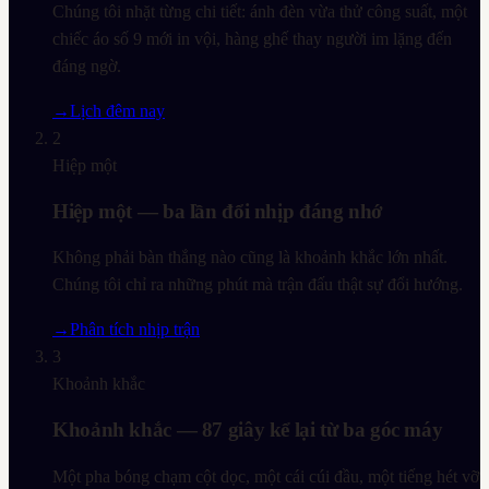
Chúng tôi nhặt từng chi tiết: ánh đèn vừa thử công suất, một
chiếc áo số 9 mới in vội, hàng ghế thay người im lặng đến
đáng ngờ.
→
Lịch đêm nay
2
Hiệp một
Hiệp một — ba lần đổi nhịp đáng nhớ
Không phải bàn thắng nào cũng là khoảnh khắc lớn nhất.
Chúng tôi chỉ ra những phút mà trận đấu thật sự đổi hướng.
→
Phân tích nhịp trận
3
Khoảnh khắc
Khoảnh khắc — 87 giây kể lại từ ba góc máy
Một pha bóng chạm cột dọc, một cái cúi đầu, một tiếng hét vỡ