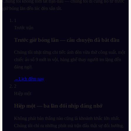
Chúng tôi không tóm tắt trận đấu — chúng tôi đi cùng nó từ trước
giờ bóng lăn đến lúc đèn sân tắt.
1
Trước trận
Trước giờ bóng lăn — câu chuyện đã bắt đầu
Chúng tôi nhặt từng chi tiết: ánh đèn vừa thử công suất, một
chiếc áo số 9 mới in vội, hàng ghế thay người im lặng đến
đáng ngờ.
→
Lịch đêm nay
2
Hiệp một
Hiệp một — ba lần đổi nhịp đáng nhớ
Không phải bàn thắng nào cũng là khoảnh khắc lớn nhất.
Chúng tôi chỉ ra những phút mà trận đấu thật sự đổi hướng.