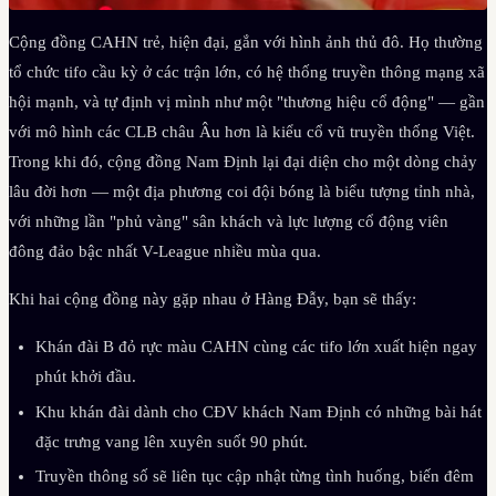
Cộng đồng CAHN trẻ, hiện đại, gắn với hình ảnh thủ đô. Họ thường
tổ chức tifo cầu kỳ ở các trận lớn, có hệ thống truyền thông mạng xã
hội mạnh, và tự định vị mình như một "thương hiệu cổ động" — gần
với mô hình các CLB châu Âu hơn là kiểu cổ vũ truyền thống Việt.
Trong khi đó, cộng đồng Nam Định lại đại diện cho một dòng chảy
lâu đời hơn — một địa phương coi đội bóng là biểu tượng tỉnh nhà,
với những lần "phủ vàng" sân khách và lực lượng cổ động viên
đông đảo bậc nhất V-League nhiều mùa qua.
Khi hai cộng đồng này gặp nhau ở Hàng Đẫy, bạn sẽ thấy:
Khán đài B đỏ rực màu CAHN cùng các tifo lớn xuất hiện ngay
phút khởi đầu.
Khu khán đài dành cho CĐV khách Nam Định có những bài hát
đặc trưng vang lên xuyên suốt 90 phút.
Truyền thông số sẽ liên tục cập nhật từng tình huống, biến đêm