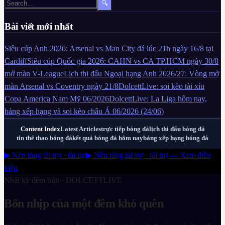
🔍
Bài viết mới nhất
Siêu cúp Anh 2026: Arsenal vs Man City đá lúc 21h ngày 16/8 tại
Cardiff
Siêu cúp Quốc gia 2026: CAHN vs CA TP.HCM ngày 30/8
mở màn V-League
Lịch thi đấu Ngoại hạng Anh 2026/27: Vòng mở
màn Arsenal vs Coventry ngày 21/8
DolcettLive: soi kèo tài xỉu
Copa America Nam Mỹ 06/2026
DolcettLive: La Liga hôm nay,
bảng xếp hạng và soi kèo châu Á 06/2026 (24/06)
Content Index
Latest Articles
trực tiếp bóng đá
lịch thi đấu bóng đá
tin thể thao bóng đá
kết quả bóng đá hôm nay
bảng xếp hạng bóng đá
▶ Nền tảng tài trợ · tài trợ
▶ Nền tảng tài trợ · tài trợ — Xem điều
kiện
Nhật ký đêm trận ·
DOLCETTLIVE
Bốn nhịp của một đêm khó quên