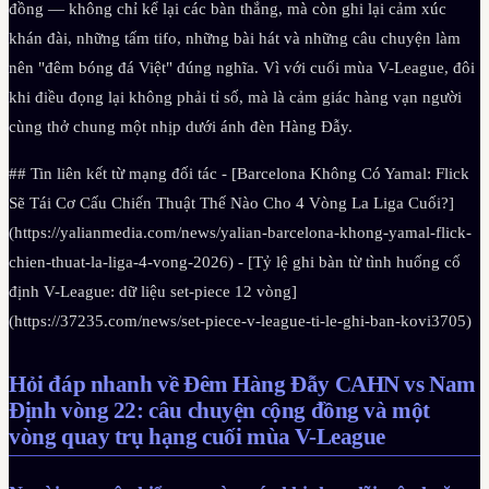
đồng — không chỉ kể lại các bàn thắng, mà còn ghi lại cảm xúc
khán đài, những tấm tifo, những bài hát và những câu chuyện làm
nên "đêm bóng đá Việt" đúng nghĩa. Vì với cuối mùa V-League, đôi
khi điều đọng lại không phải tỉ số, mà là cảm giác hàng vạn người
cùng thở chung một nhịp dưới ánh đèn Hàng Đẫy.
## Tin liên kết từ mạng đối tác - [Barcelona Không Có Yamal: Flick
Sẽ Tái Cơ Cấu Chiến Thuật Thế Nào Cho 4 Vòng La Liga Cuối?]
(https://yalianmedia.com/news/yalian-barcelona-khong-yamal-flick-
chien-thuat-la-liga-4-vong-2026) - [Tỷ lệ ghi bàn từ tình huống cố
định V-League: dữ liệu set-piece 12 vòng]
(https://37235.com/news/set-piece-v-league-ti-le-ghi-ban-kovi3705)
Hỏi đáp nhanh về Đêm Hàng Đẫy CAHN vs Nam
Định vòng 22: câu chuyện cộng đồng và một
vòng quay trụ hạng cuối mùa V-League