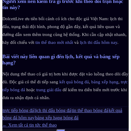
Người xem nên kiểm tra gì trước khi theo dõi trận hoặc
tin này?
DolcettLive ưu tiên bối cảnh có ích cho độc giả Việt Nam: lịch thi
đấu, trạng thái đội hình, phong độ gần đây, kết quả liên quan và
đường dẫn xem thêm trong cùng hệ thống. Khi cần cập nhật nhanh,
hãy đối chiếu với
tin thể thao mới nhất
và
lịch thi đấu hôm nay
.
Bài viết này liên quan gì đến lịch, kết quả và bảng xếp
hạng?
Nội dung thể thao có giá trị hơn khi được đặt vào luồng theo dõi đầy
đủ. Độc giả có thể đi tiếp sang
kết quả bóng đá
,
bảng xếp hạng
,
trực
tiếp bóng đá
hoặc
trang giải đấu
để kiểm tra diễn biến mới trước khi
đưa ra nhận định cá nhân.
trực tiếp bóng đá
lịch thi đấu bóng đá
tin thể thao bóng đá
kết quả
bóng đá hôm nay
bảng xếp hạng bóng đá
← Xem tất cả tin tức thể thao