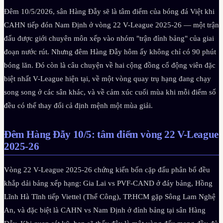
Đêm 10/5/2026, sân Hàng Đẫy sẽ là tâm điểm của bóng đá Việt khi
CAHN tiếp đón Nam Định ở vòng 22 V-League 2025-26 — một trận
đấu được giới chuyên môn xếp vào nhóm "trận đỉnh bảng" của giai
đoạn nước rút. Nhưng đêm Hàng Đẫy hôm ấy không chỉ có 90 phút
bóng lăn. Đó còn là câu chuyện về hai cộng đồng cổ động viên đặc
biệt nhất V-League hiện tại, về một vòng quay trụ hạng đang chạy
song song ở các sân khác, và về cảm xúc cuối mùa khi mỗi điểm số
đều có thể thay đổi cả định mệnh một mùa giải.
Đêm Hàng Đẫy 10/5: tâm điểm vòng 22 V-League
2025-26
Vòng 22 V-League 2025-26 chứng kiến bốn cặp đấu phân bổ đều
khắp dải bảng xếp hạng: Gia Lai vs PVF-CAND ở đáy bảng, Hồng
Lĩnh Hà Tĩnh tiếp Viettel (Thể Công), TP.HCM gặp Sông Lam Nghệ
An, và đặc biệt là CAHN vs Nam Định ở đỉnh bảng tại sân Hàng