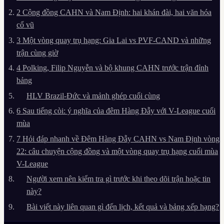
2
Cộng đồng CAHN và Nam Định: hai khán đài, hai văn hóa
cổ vũ
3
Một vòng quay trụ hạng: Gia Lai vs PVF-CAND và những
trận cùng giờ
4
Polking, Filip Nguyễn và bộ khung CAHN trước trận đỉnh
bảng
HLV Brazil-Đức và mảnh ghép cuối cùng
6
Sau tiếng còi: ý nghĩa của đêm Hàng Đẫy với V-League cuối
mùa
7
Hỏi đáp nhanh về Đêm Hàng Đẫy CAHN vs Nam Định vòng
22: câu chuyện cộng đồng và một vòng quay trụ hạng cuối mùa
V-League
Người xem nên kiểm tra gì trước khi theo dõi trận hoặc tin
này?
Bài viết này liên quan gì đến lịch, kết quả và bảng xếp hạng?