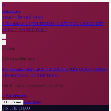
D
DolcettLive
TRỰC TIẾP THỂ THAO
☾
DolcettLive
·
☾
LỊCH THI ĐẤU
·
☾
KẾT QUẢ
·
☾
BẢNG XẾP
HẠNG
·
☾
TIN THỂ THAO
Chương
Lối vào đêm nay
01
☾
DolcettLive
02
☾
LỊCH THI ĐẤU
03
☾
KẾT QUẢ
04
☾
BẢNG
XẾP HẠNG
05
☾
TIN THỂ THAO
Khi đèn sân tắt, chúng ta vẫn còn kể lại.
☾
Vào đêm trận
Xem Ngay
HD Streams
TIN THỂ THAO