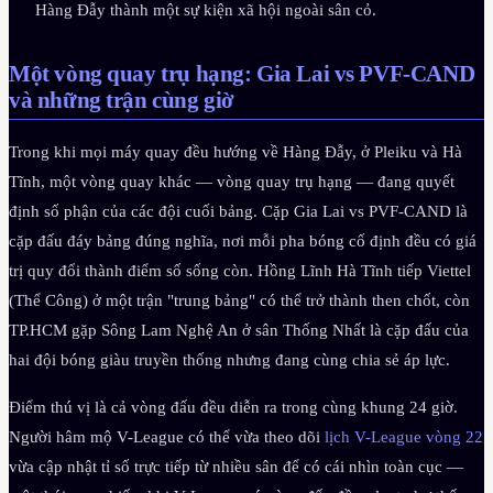
Hàng Đẫy thành một sự kiện xã hội ngoài sân cỏ.
Một vòng quay trụ hạng: Gia Lai vs PVF-CAND
và những trận cùng giờ
Trong khi mọi máy quay đều hướng về Hàng Đẫy, ở Pleiku và Hà
Tĩnh, một vòng quay khác — vòng quay trụ hạng — đang quyết
định số phận của các đội cuối bảng. Cặp Gia Lai vs PVF-CAND là
cặp đấu đáy bảng đúng nghĩa, nơi mỗi pha bóng cố định đều có giá
trị quy đổi thành điểm số sống còn. Hồng Lĩnh Hà Tĩnh tiếp Viettel
(Thể Công) ở một trận "trung bảng" có thể trở thành then chốt, còn
TP.HCM gặp Sông Lam Nghệ An ở sân Thống Nhất là cặp đấu của
hai đội bóng giàu truyền thống nhưng đang cùng chia sẻ áp lực.
Điểm thú vị là cả vòng đấu đều diễn ra trong cùng khung 24 giờ.
Người hâm mộ V-League có thể vừa theo dõi
lịch V-League vòng 22
vừa cập nhật tỉ số trực tiếp từ nhiều sân để có cái nhìn toàn cục —