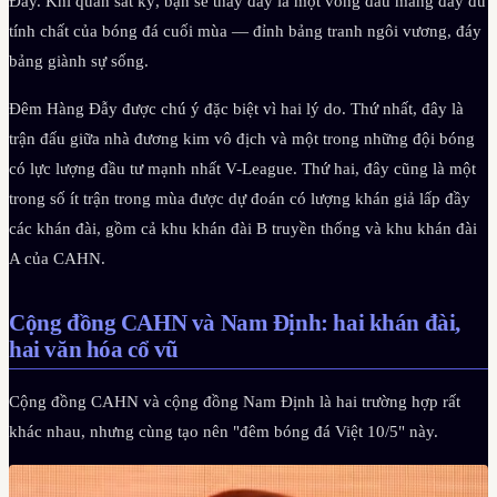
Đẫy. Khi quan sát kỹ, bạn sẽ thấy đây là một vòng đấu mang đầy đủ
tính chất của bóng đá cuối mùa — đỉnh bảng tranh ngôi vương, đáy
bảng giành sự sống.
Đêm Hàng Đẫy được chú ý đặc biệt vì hai lý do. Thứ nhất, đây là
trận đấu giữa nhà đương kim vô địch và một trong những đội bóng
có lực lượng đầu tư mạnh nhất V-League. Thứ hai, đây cũng là một
trong số ít trận trong mùa được dự đoán có lượng khán giả lấp đầy
các khán đài, gồm cả khu khán đài B truyền thống và khu khán đài
A của CAHN.
Cộng đồng CAHN và Nam Định: hai khán đài,
hai văn hóa cổ vũ
Cộng đồng CAHN và cộng đồng Nam Định là hai trường hợp rất
khác nhau, nhưng cùng tạo nên "đêm bóng đá Việt 10/5" này.