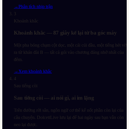
→
Phân tích nhịp trận
3
Khoảnh khắc
Khoảnh khắc — 87 giây kể lại từ ba góc máy
Một pha bóng chạm cột dọc, một cái cúi đầu, một tiếng hét vỡ
ra từ khán đài B — tất cả gói vào chương đáng nhớ nhất của
đêm.
→
Xem khoảnh khắc
4
Sau tiếng còi
Sau tiếng còi — ai nói gì, ai im lặng
Trên đường rời sân, ngôn ngữ cơ thể kể nốt phần còn lại của
câu chuyện. DolcettLive lưu lại để hai ngày sau bạn vẫn còn
neo lại được.