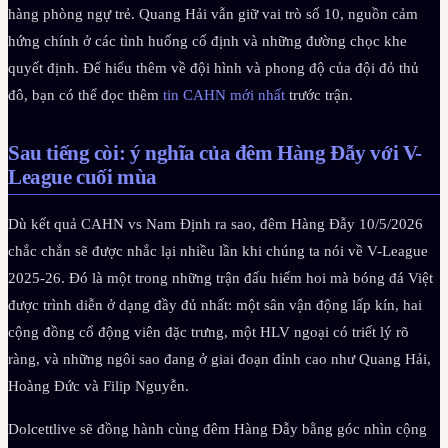
hàng phòng ngự trẻ. Quang Hải vẫn giữ vai trò số 10, nguồn cảm
hứng chính ở các tình huống cố định và những đường chọc khe
quyết định. Để hiểu thêm về đội hình và phong độ của đội đỏ thủ
đô, bạn có thể đọc thêm
tin CAHN mới nhất
trước trận.
Sau tiếng còi: ý nghĩa của đêm Hàng Đẫy với V-
League cuối mùa
Dù kết quả CAHN vs Nam Định ra sao, đêm Hàng Đẫy 10/5/2026
chắc chắn sẽ được nhắc lại nhiều lần khi chúng ta nói về V-League
2025-26. Đó là một trong những trận đấu hiếm hoi mà bóng đá Việt
được trình diễn ở dạng đầy đủ nhất: một sân vận động lấp kín, hai
cộng đồng cổ động viên đặc trưng, một HLV ngoại có triết lý rõ
ràng, và những ngôi sao đang ở giai đoạn đỉnh cao như Quang Hải,
Hoàng Đức và Filip Nguyễn.
Dolcettlive sẽ đồng hành cùng đêm Hàng Đẫy bằng góc nhìn cộng