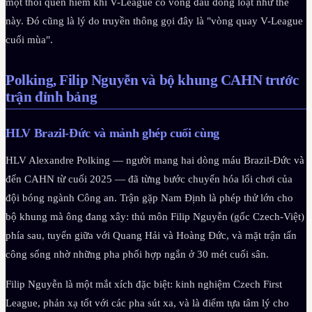
một thói quen hiếm khi V-League có vòng đấu đồng loạt như thế
này. Đó cũng là lý do truyền thông gọi đây là "vòng quay V-League
cuối mùa".
Polking, Filip Nguyễn và bộ khung CAHN trước
trận đỉnh bảng
HLV Brazil-Đức và mảnh ghép cuối cùng
HLV Alexandre Polking — người mang hai dòng máu Brazil-Đức và
đến CAHN từ cuối 2025 — đã từng bước chuyển hóa lối chơi của
đội bóng ngành Công an. Trận gặp Nam Định là phép thử lớn cho
bộ khung mà ông đang xây: thủ môn Filip Nguyễn (gốc Czech-Việt)
phía sau, tuyến giữa với Quang Hải và Hoàng Đức, và mặt trận tấn
công sống nhờ những pha phối hợp ngắn ở 30 mét cuối sân.
Filip Nguyễn là một mắt xích đặc biệt: kinh nghiệm Czech First
League, phản xạ tốt với các pha sút xa, và là điểm tựa tâm lý cho