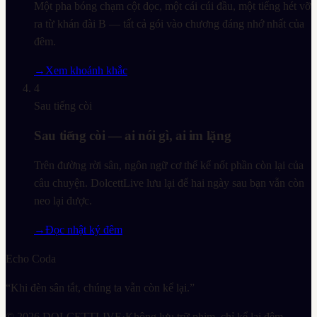
Một pha bóng chạm cột dọc, một cái cúi đầu, một tiếng hét vỡ
ra từ khán đài B — tất cả gói vào chương đáng nhớ nhất của
đêm.
→
Xem khoảnh khắc
4
Sau tiếng còi
Sau tiếng còi — ai nói gì, ai im lặng
Trên đường rời sân, ngôn ngữ cơ thể kể nốt phần còn lại của
câu chuyện. DolcettLive lưu lại để hai ngày sau bạn vẫn còn
neo lại được.
→
Đọc nhật ký đêm
Echo Coda
“Khi đèn sân tắt, chúng ta vẫn còn kể lại.”
©
2026
DOLCETTLIVE
·
Không lưu trữ phim, chỉ kể lại đêm