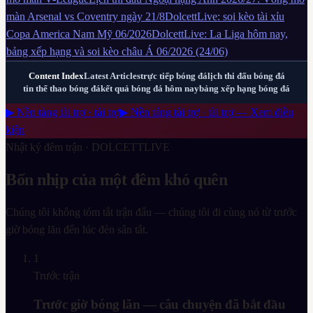
màn Arsenal vs Coventry ngày 21/8
DolcettLive: soi kèo tài xỉu
Copa America Nam Mỹ 06/2026
DolcettLive: La Liga hôm nay,
bảng xếp hạng và soi kèo châu Á 06/2026 (24/06)
Content Index
Latest Articles
trực tiếp bóng đá
lịch thi đấu bóng đá
tin thể thao bóng đá
kết quả bóng đá hôm nay
bảng xếp hạng bóng đá
▶ Nền tảng tài trợ · tài trợ
▶ Nền tảng tài trợ · tài trợ — Xem điều
kiện
Nhật ký đêm trận ·
DOLCETTLIVE
Bốn nhịp của một đêm khó quên
Chúng tôi không tóm tắt trận đấu — chúng tôi đi cùng nó từ trước
giờ bóng lăn đến lúc đèn sân tắt.
1
Trước trận
Trước giờ bóng lăn — câu chuyện đã bắt đầu