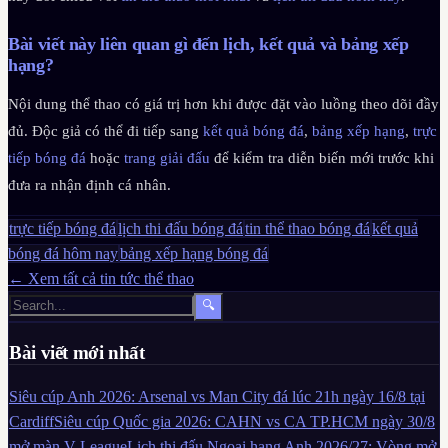
Bài viết này liên quan gì đến lịch, kết quả và bảng xếp
hạng?
Nội dung thể thao có giá trị hơn khi được đặt vào luồng theo dõi đầy
đủ. Độc giả có thể đi tiếp sang
kết quả bóng đá
,
bảng xếp hạng
,
trực
tiếp bóng đá
hoặc
trang giải đấu
để kiểm tra diễn biến mới trước khi
đưa ra nhận định cá nhân.
trực tiếp bóng đá
lịch thi đấu bóng đá
tin thể thao bóng đá
kết quả
bóng đá hôm nay
bảng xếp hạng bóng đá
← Xem tất cả tin tức thể thao
🔍
Bài viết mới nhất
Siêu cúp Anh 2026: Arsenal vs Man City đá lúc 21h ngày 16/8 tại
Cardiff
Siêu cúp Quốc gia 2026: CAHN vs CA TP.HCM ngày 30/8
mở màn V-League
Lịch thi đấu Ngoại hạng Anh 2026/27: Vòng mở