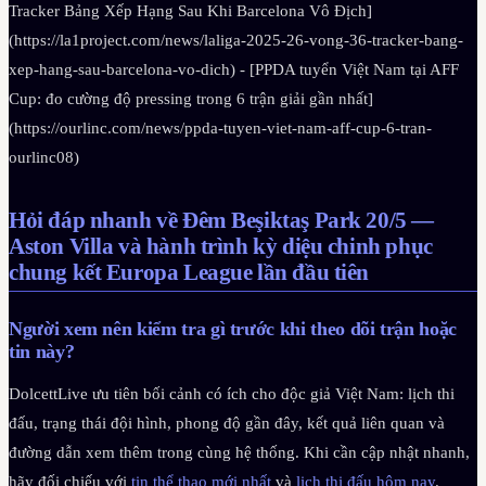
Tracker Bảng Xếp Hạng Sau Khi Barcelona Vô Địch]
(https://la1project.com/news/laliga-2025-26-vong-36-tracker-bang-
xep-hang-sau-barcelona-vo-dich) - [PPDA tuyển Việt Nam tại AFF
Cup: đo cường độ pressing trong 6 trận giải gần nhất]
(https://ourlinc.com/news/ppda-tuyen-viet-nam-aff-cup-6-tran-
ourlinc08)
Hỏi đáp nhanh về Đêm Beşiktaş Park 20/5 —
Aston Villa và hành trình kỳ diệu chinh phục
chung kết Europa League lần đầu tiên
Người xem nên kiểm tra gì trước khi theo dõi trận hoặc
tin này?
DolcettLive ưu tiên bối cảnh có ích cho độc giả Việt Nam: lịch thi
đấu, trạng thái đội hình, phong độ gần đây, kết quả liên quan và
đường dẫn xem thêm trong cùng hệ thống. Khi cần cập nhật nhanh,
hãy đối chiếu với
tin thể thao mới nhất
và
lịch thi đấu hôm nay
.