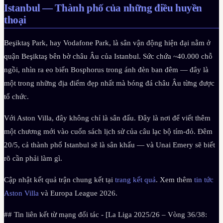
Istanbul — Thành phố của những điều huyền
thoại
Beşiktaş Park, hay Vodafone Park, là sân vận động hiện đại nằm ở
quận Beşiktaş bên bờ châu Âu của Istanbul. Sức chứa ~40.000 chỗ
ngồi, nhìn ra eo biển Bosphorus trong ánh đèn ban đêm — đây là
một trong những địa điểm đẹp nhất mà bóng đá châu Âu từng được
tổ chức.
Với Aston Villa, đây không chỉ là sân đấu. Đây là nơi để viết thêm
một chương mới vào cuốn sách lịch sử của câu lạc bộ tím-đỏ. Đêm
20/5, cả thành phố Istanbul sẽ là sân khấu — và Unai Emery sẽ biết
rõ cần phải làm gì.
Cập nhật kết quả trận chung kết tại
trang kết quả
. Xem thêm
tin tức
Aston Villa
và Europa League 2026.
## Tin liên kết từ mạng đối tác - [La Liga 2025/26 – Vòng 36/38: