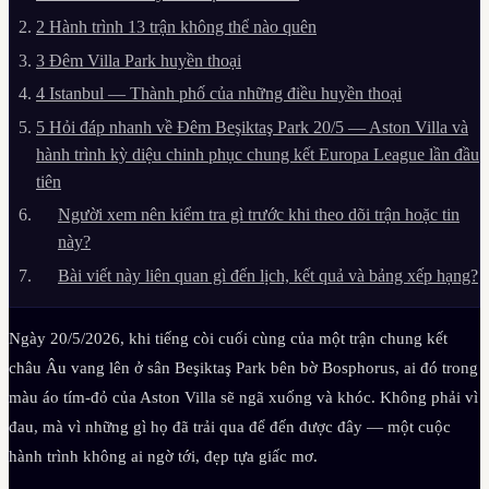
2
Hành trình 13 trận không thể nào quên
3
Đêm Villa Park huyền thoại
4
Istanbul — Thành phố của những điều huyền thoại
5
Hỏi đáp nhanh về Đêm Beşiktaş Park 20/5 — Aston Villa và
hành trình kỳ diệu chinh phục chung kết Europa League lần đầu
tiên
Người xem nên kiểm tra gì trước khi theo dõi trận hoặc tin
này?
Bài viết này liên quan gì đến lịch, kết quả và bảng xếp hạng?
Ngày 20/5/2026, khi tiếng còi cuối cùng của một trận chung kết
châu Âu vang lên ở sân Beşiktaş Park bên bờ Bosphorus, ai đó trong
màu áo tím-đỏ của Aston Villa sẽ ngã xuống và khóc. Không phải vì
đau, mà vì những gì họ đã trải qua để đến được đây — một cuộc
hành trình không ai ngờ tới, đẹp tựa giấc mơ.