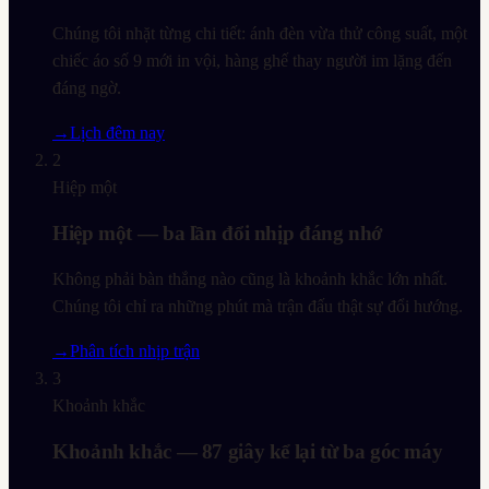
Chúng tôi nhặt từng chi tiết: ánh đèn vừa thử công suất, một
chiếc áo số 9 mới in vội, hàng ghế thay người im lặng đến
đáng ngờ.
→
Lịch đêm nay
2
Hiệp một
Hiệp một — ba lần đổi nhịp đáng nhớ
Không phải bàn thắng nào cũng là khoảnh khắc lớn nhất.
Chúng tôi chỉ ra những phút mà trận đấu thật sự đổi hướng.
→
Phân tích nhịp trận
3
Khoảnh khắc
Khoảnh khắc — 87 giây kể lại từ ba góc máy