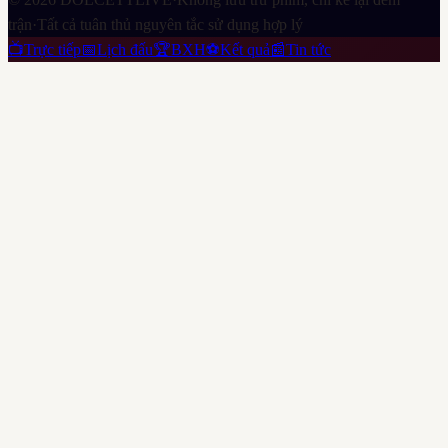
trận
·
Tất cả tuân thủ nguyên tắc sử dụng hợp lý
📺
Trực tiếp
📅
Lịch đấu
🏆
BXH
⚽
Kết quả
📰
Tin tức