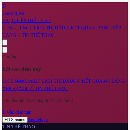
D
DolcettLive
TRỰC TIẾP THỂ THAO
☾
DolcettLive
·
☾
LỊCH THI ĐẤU
·
☾
KẾT QUẢ
·
☾
BẢNG XẾP
HẠNG
·
☾
TIN THỂ THAO
Chương
Lối vào đêm nay
01
☾
DolcettLive
02
☾
LỊCH THI ĐẤU
03
☾
KẾT QUẢ
04
☾
BẢNG
XẾP HẠNG
05
☾
TIN THỂ THAO
Khi đèn sân tắt, chúng ta vẫn còn kể lại.
☾
Vào đêm trận
Xem Ngay
HD Streams
TIN THỂ THAO