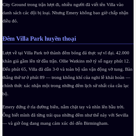
City Ground trong trận lượt đi, nhiều người đã viết tên Villa vào
danh sách các đội bị loại. Nhưng Emery không bao giờ chấp nhận
điều đó.
Đêm Villa Park huyền thoại
Lượt về tại Villa Park trở thành đêm bóng đá thực sự vĩ đại. 42.000
khán giả gầm lên từ đầu trận. Ollie Watkins mở tỷ số ngay phút 12.
Đến phút 65, Villa đã dẫn 3-0 và toàn bộ sân vận động vỡ tung. Bàn
thắng thứ tư ở phút 89 — trong không khí của nghi lễ khải hoàn —
chính thức xác nhận một trong những đêm lịch sử nhất của câu lạc
bộ.
Emery đứng ở rìa đường biên, nắm chặt tay và nhìn lên bầu trời.
Ông biết mình đã từng trải qua những đêm như thế này với Sevilla
— và giờ ông đang mang cảm xúc đó đến Birmingham.