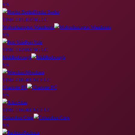
VS
Hertha Berlin
TIME // 01:45
ENG LC
Wolverhampton Wanderers
VS
Port Vale
TIME // 02:00
ENG LC
Middlesbrough
VS
Wrexham
TIME // 06:40
CNCF LC
Charlotte FC
VS
Atlas
TIME // 06:40
CNCF LC
Columbus Crew
VS
Pachuca