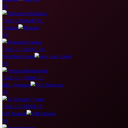
VS
Philippines
TIME // 20:00
AFF SC
Thailand
VS
Myanmar
TIME // 21:00
ENG LC
West Ham United
VS
Portsmouth
TIME // 21:30
HOL D1
NEC Nijmegen
VS
SC Telstar
TIME // 22:00
INT CF
VfB Stuttgart
VS
Everton