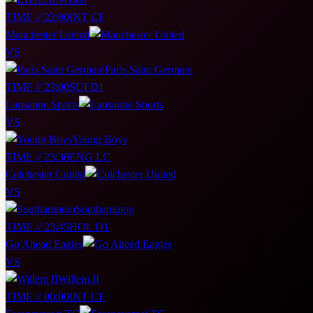
TIME // 22:00
INT CF
Manchester United
VS
Paris Saint Germain
TIME // 23:00
SUI D1
Lausanne Sports
VS
Young Boys
TIME // 23:30
ENG LC
Colchester United
VS
Southampton
TIME // 23:45
HOL D1
Go Ahead Eagles
VS
Willem II
TIME // 00:00
INT CF