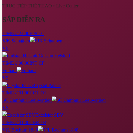
TRỰC TIẾP THỂ THAO
• Live Center
SẮP DIỄN RA
TIME // 23:00
FIN D1
SJK Seinajoen
VS
Gnistan Helsinki
TIME // 00:00
INT CF
Fulham
VS
Crystal Palace
TIME // 01:00
HOL D1
SC Cambuur Leeuwarden
VS
Excelsior SBV
TIME // 01:30
GER D2
VfL Bochum 1848