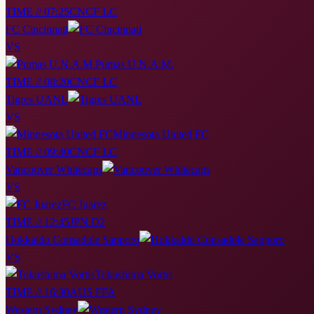
TIME // 07:25
CNCF LC
FC Cincinnati
VS
Pumas U.N.A.M.
TIME // 08:20
CNCF LC
Tigres UANL
VS
Minnesota United FC
TIME // 09:40
CNCF LC
Vancouver Whitecaps
VS
FC Juarez
TIME // 12:45
JPN D2
Hokkaido Consadole Sapporo
VS
Tokushima Vortis
TIME // 16:30
AUS FFA
Western Sydney