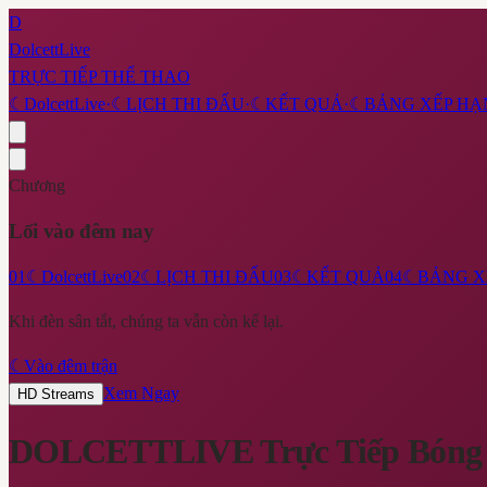
D
DolcettLive
TRỰC TIẾP THỂ THAO
☾
DolcettLive
·
☾
LỊCH THI ĐẤU
·
☾
KẾT QUẢ
·
☾
BẢNG XẾP HẠ
Chương
Lối vào đêm nay
01
☾
DolcettLive
02
☾
LỊCH THI ĐẤU
03
☾
KẾT QUẢ
04
☾
BẢNG X
Khi đèn sân tắt, chúng ta vẫn còn kể lại.
☾
Vào đêm trận
Xem Ngay
HD Streams
DOLCETTLIVE
Trực Tiếp Bóng