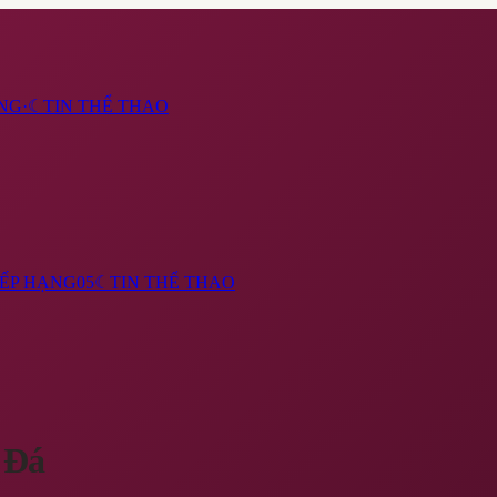
NG
·
☾
TIN THỂ THAO
ẾP HẠNG
05
☾
TIN THỂ THAO
 Đá