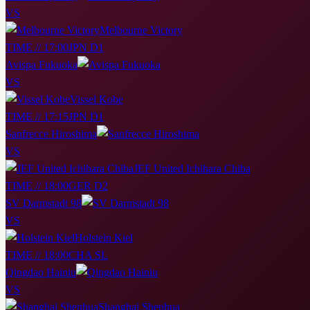
VS
Melbourne Victory
TIME // 17:00
JPN D1
Avispa Fukuoka
VS
Vissel Kobe
TIME // 17:15
JPN D1
Sanfrecce Hiroshima
VS
JEF United Ichihara Chiba
TIME // 18:00
GER D2
SV Darmstadt 98
VS
Holstein Kiel
TIME // 18:00
CHA SL
Qingdao Hainiu
VS
Shanghai Shenhua