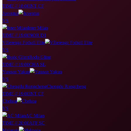
TIME // 18:00
INT CF
Juventus
VS
Inter Milan
TIME // 19:00
NOR D1
Vålerenga Fotball Elite
VS
Bodo Glimt
TIME // 19:00
CHA SL
Yunnan Yukun
VS
Chengdu Rongcheng
TIME // 19:00
INT CF
Chelsea
VS
AC Milan
TIME // 20:00
AFF SC
Malaysia