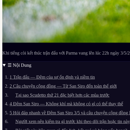
Khi tiếng còi kết thúc trận đấu với Parma vang lên lúc 22h ngày 3/5
☰
Nội Dung
1
Trận đấu — Đêm của sự ổn định và niềm tin
2
Câu chuyện cộng đồng — Từ San Siro đến toàn thế giới
Tại sao Scudetto thứ 21 đặc biệt hơn các mùa trước
4
Đêm San Siro — Không khí mà không có gì có thể thay thế
5
Hỏi đáp nhanh về Đêm San Siro 3/5 và câu chuyện cộng đồng I
Người xem nên kiểm tra gì trước khi theo dõi trận hoặc tin nà