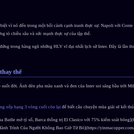
biệt vì nó đến trong một bối cảnh cạnh tranh thực sự. Napoli với Conte
ng tỏ chiều sâu và sức mạnh thực sự của tập thể.
ng trong hàng ngũ những HLV vĩ đại nhất lịch sử Inter. Đây là lần th
thay thế
 suốt đời. Ánh đèn pha màu xanh và đen của Inter soi sáng bầu trời Mi
ng xếp hạng 3 vòng cuối còn lại
để biết câu chuyện mùa giải sẽ kết thú
na Batlle mở tỷ số, Barca thống trị El Clasico với 75% kiểm soát bóng]
Hành Trình Của Người Không Bao Giờ Từ Bỏ](https://yinmacopper.com/n