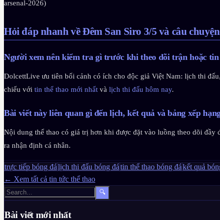
arsenal-2026)
Hỏi đáp nhanh về Đêm San Siro 3/5 và câu chuyện
Người xem nên kiểm tra gì trước khi theo dõi trận hoặc tin
DolcettLive ưu tiên bối cảnh có ích cho độc giả Việt Nam: lịch thi đ
chiếu với
tin thể thao mới nhất
và
lịch thi đấu hôm nay
.
Bài viết này liên quan gì đến lịch, kết quả và bảng xếp hạn
Nội dung thể thao có giá trị hơn khi được đặt vào luồng theo dõi đầy 
ra nhận định cá nhân.
trực tiếp bóng đá
lịch thi đấu bóng đá
tin thể thao bóng đá
kết quả bó
← Xem tất cả tin tức thể thao
🔍
Bài viết mới nhất