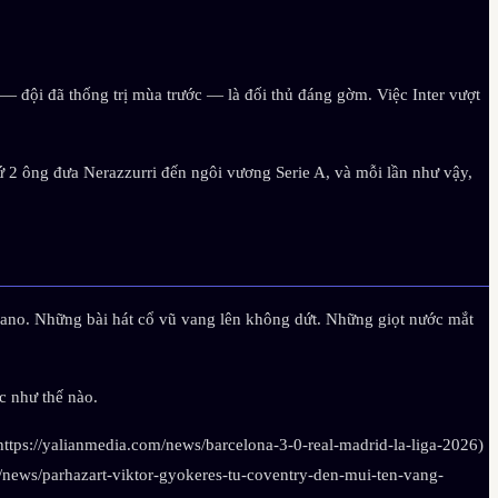
 — đội đã thống trị mùa trước — là đối thủ đáng gờm. Việc Inter vượt
ứ 2 ông đưa Nerazzurri đến ngôi vương Serie A, và mỗi lần như vậy,
lano. Những bài hát cổ vũ vang lên không dứt. Những giọt nước mắt
c như thế nào.
(https://yalianmedia.com/news/barcelona-3-0-real-madrid-la-liga-2026)
ews/parhazart-viktor-gyokeres-tu-coventry-den-mui-ten-vang-