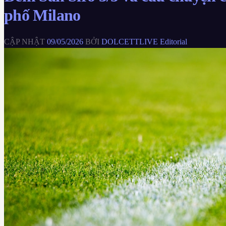
phố Milano
CẬP NHẬT
09/05/2026
BỞI
DOLCETTLIVE Editorial