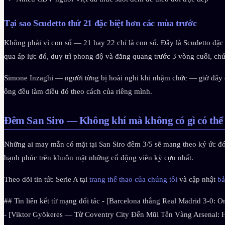
Tại sao Scudetto thứ 21 đặc biệt hơn các mùa trước
Không phải vì con số — 21 hay 22 chỉ là con số. Đây là Scudetto đặc 
qua áp lực đó, duy trì phong độ và đăng quang trước 3 vòng cuối, chứ
Simone Inzaghi — người từng bị hoài nghi khi nhậm chức — giờ đây đứ
ông đều làm điều đó theo cách của riêng mình.
Đêm San Siro — Không khí mà không có gì có thể 
Những ai may mắn có mặt tại San Siro đêm 3/5 sẽ mang theo ký ức đó
hạnh phúc trên khuôn mặt những cổ động viên kỳ cựu nhất.
Theo dõi tin tức Serie A tại
trang thể thao của chúng tôi
và cập nhật
bả
## Tin liên kết từ mạng đối tác - [Barcelona thắng Real Madrid 3-0: O
- [Viktor Gyökeres — Từ Coventry City Đến Mũi Tên Vàng Arsenal: 