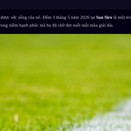
được sức sống của nó. Đêm 3 tháng 5 năm 2026 tại
San Siro
là một t
trong niềm hạnh phúc mà họ đã chờ đợi suốt một mùa giải dài.