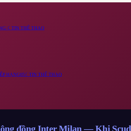
NG
·
☾
TIN THỂ THAO
ẾP HẠNG
05
☾
TIN THỂ THAO
cộng đồng Inter Milan — Khi Scude