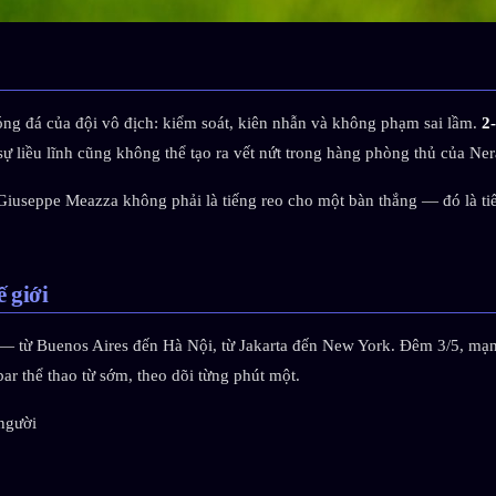
ng đá của đội vô địch: kiểm soát, kiên nhẫn và không phạm sai lầm.
2
ự liều lĩnh cũng không thể tạo ra vết nứt trong hàng phòng thủ của Ner
 Giuseppe Meazza không phải là tiếng reo cho một bàn thắng — đó là tiế
 giới
— từ Buenos Aires đến Hà Nội, từ Jakarta đến New York. Đêm 3/5, mạng
ar thể thao từ sớm, theo dõi từng phút một.
 người