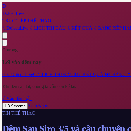
D
DolcettLive
TRỰC TIẾP THỂ THAO
☾
DolcettLive
·
☾
LỊCH THI ĐẤU
·
☾
KẾT QUẢ
·
☾
BẢNG XẾP HẠ
Chương
Lối vào đêm nay
01
☾
DolcettLive
02
☾
LỊCH THI ĐẤU
03
☾
KẾT QUẢ
04
☾
BẢNG X
Khi đèn sân tắt, chúng ta vẫn còn kể lại.
☾
Vào đêm trận
Xem Ngay
HD Streams
TIN THỂ THAO
Đêm San Siro 3/5 và câu chuyện 