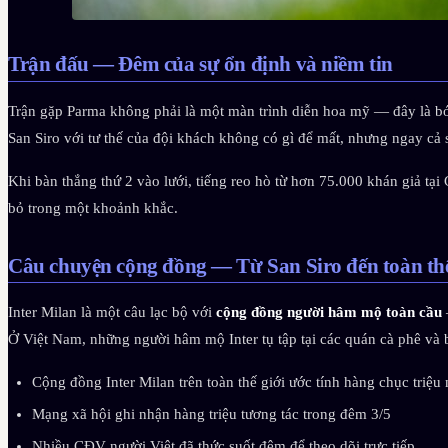
Trận đấu — Đêm của sự ổn định và niềm tin
Trận gặp Parma không phải là một màn trình diễn hoa mỹ — đây là bó
San Siro với tư thế của đội khách không có gì để mất, nhưng ngay cả s
Khi bàn thắng thứ 2 vào lưới, tiếng reo hò từ hơn 75.000 khán giả tại
bỏ trong một khoảnh khắc.
Câu chuyện cộng đồng — Từ San Siro đến toàn thế
Inter Milan là một câu lạc bộ với
cộng đồng người hâm mộ toàn cầu
Ở Việt Nam, những người hâm mộ Inter tụ tập tại các quán cà phê và b
Cộng đồng Inter Milan trên toàn thế giới ước tính hàng chục triệu
Mạng xã hội ghi nhận hàng triệu tương tác trong đêm 3/5
Nhiều CĐV người Việt đã thức suốt đêm để theo dõi trực tiếp